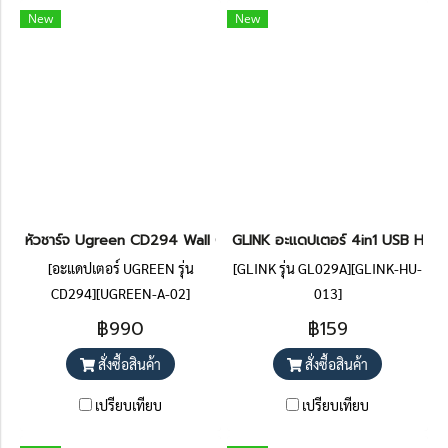
New
New
หัวชาร์จ Ugreen CD294 Wall Charger With PD 2 GaN Tech Fast C
GLINK อะแดปเตอร์ 4in1 USB HUB 3
[อะแดปเตอร์ UGREEN รุ่น
[GLINK รุ่น GL029A][GLINK-HU-
CD294][UGREEN-A-02]
013]
฿990
฿159
สั่งซื้อสินค้า
สั่งซื้อสินค้า
เปรียบเทียบ
เปรียบเทียบ