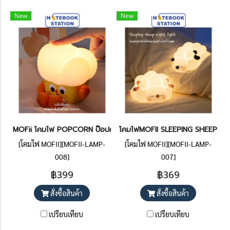
New
New
MOFii โคมไฟ POPCORN ป๊อปคอร์นน่ารักมาก ปรับระดับแสง ตั้งเวลาได
โคมไฟMOFII SLEEPING SHEEP แกะน้อย
[โคมไฟ MOFII][MOFII-LAMP-
[โคมไฟ MOFII][MOFII-LAMP-
008]
007]
฿399
฿369
สั่งซื้อสินค้า
สั่งซื้อสินค้า
เปรียบเทียบ
เปรียบเทียบ