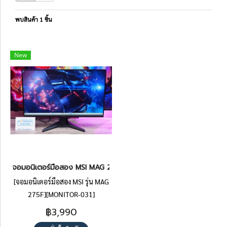
พบสินค้า 1 ชิ้น
New
จอมอนิเตอร์มือสอง MSI MAG 275F - 27 INCH RAPID IPS FHD 18
[จอมอนิเตอร์มือสอง MSI รุ่น MAG
275F][MONITOR-031]
฿3,990