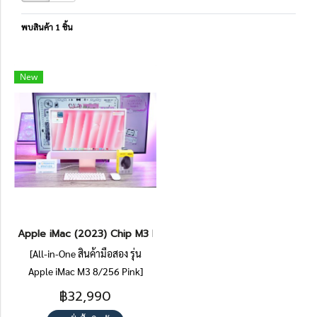
พบสินค้า 1 ชิ้น
New
Apple iMac (2023) Chip M3 Ram8GB SSD256GB จอขนาด 24นิ้ว ควา
[All-in-One สินค้ามือสอง รุ่น
Apple iMac M3 8/256 Pink]
[NB05391]
฿32,990