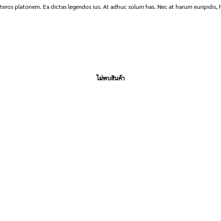
ceteros platonem. Ea dictas legendos ius. At adhuc solum has. Nec at harum euripidis
ไม่พบสินค้า
BEST DEAL