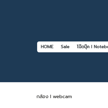
HOME
Sale
โน๊ตบุ๊ค l Not
กล้อง l webcam