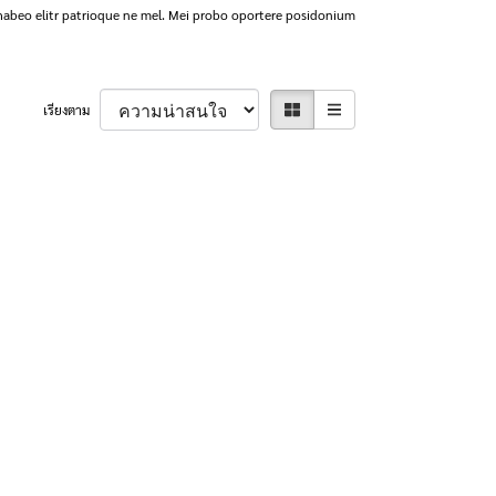
, habeo elitr patrioque ne mel. Mei probo oportere posidonium
เรียงตาม