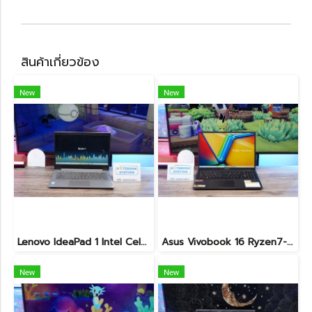
สินค้าเกี่ยวข้อง
New
New
Lenovo IdeaPad 1 Intel Celeron N4020 Ram4 SSD256GB จอ14.0 HD หน้าจอเล็กเหมาะแก่การพกพา ใช้งานทั่วไป ราคาถูกมาก เพียง 3,900.- พร้อมใช้งาน(สินค้ามีตำหนิขายถูกประกันร้าน7วัน)
Asus Vivobook 16 Ryzen7-7730U Ram16 SSD512 จอ16นิ้ว WUXGA IPS สเปคสูงทำงานเก่ง จอใหญ่ภาพสวย พร้อมแป้นตัวเลขแยก เครื่องมีประกันศูนย์พร้อมใช้งานเพียง 12,990.-
New
New