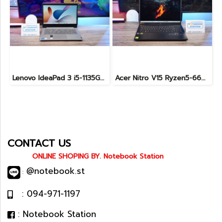
Lenovo IdeaPad 3 i5-1135G7 Ram8 SSD512 จอ15.6 FHD สเปคดี ใช้งานทั่วไป แป้นตัวเลขแยก ราคา 8,990 .-
Acer Nitro V15 Ryzen5-6600H RTX2050(4GB) RAM16 512GB SSD จอ15.6นิ้ว FHD 165Hz sRGB100% เกมมิ่งรุ่นใหม่ ดีไซน์เครื่องบาง สวยเท่ดูทันสมัย มีประกันศูนย์2028 ราคาสุดคุ้มเพียง 17,990.-
CONTACT US
ONLINE SHOPING BY. Notebook Station
@notebook.st
:
: 094-971-1197
: Notebook Station