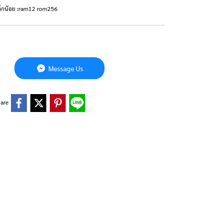
เล็กน้อย :ram12 rom256
Message Us
are