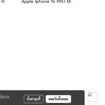
MSI THIN 15 i7-13620H RTX-2050(4GB) Ram8 SSD512 จอ15.6 FHD 144Hz สเปคเกมมิ่ง คีย์บอร์ดไฟสีฟ้า ดีไซน์เรียบหรู น้ำหนักเบาไม่ถึง2kg เครื่องมีประกันศูนย์พร้อมใช้งานในราคาสุดคุ้มเพียง 18,500.-เท่านั้น
Apple Iphone 15 PRO MAX NATURAL TITANIUM 256GB สุขภาพแบต 87% อุปกรณ์ครบกล่อง ขายเพียง 11,990.-
นโยบาย
ตั้งค่าคุกกี้
ยอมรับทั้งหมด