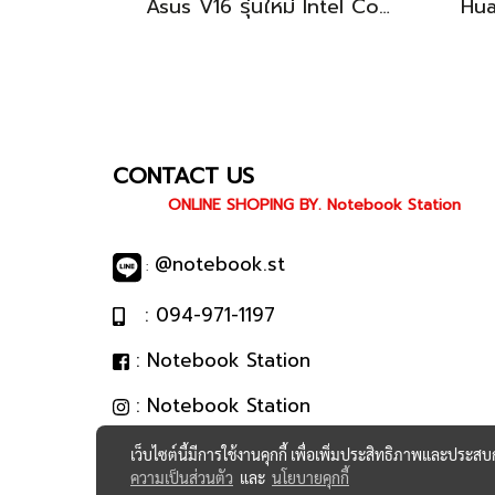
Asus V16 รุ่นใหม่ Intel Core5-210H RTX-4050(6GB) Ram16 512GB M.2 จอ16นิ้ว WUXGA 144Hz จอสวย สเปคสูง ดีไซน์ตัวเครื่องเรียบสวยดูทันสมัย พร้แมประกันศูนย์ยาวๆถึงปี2028 ขายในราคาสุดตุ้มเพียง 25,990.-เท่านั้น
CONTACT US
ONLINE SHOPING BY. Notebook Station
@notebook.st
:
: 094-971-1197
: Notebook Station
: Notebook Station
เว็บไซต์นี้มีการใช้งานคุกกี้ เพื่อเพิ่มประสิทธิภาพและประส
ความเป็นส่วนตัว
และ
นโยบายคุกกี้