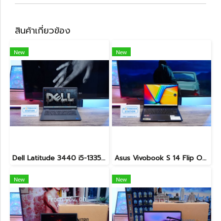
สินค้าเกี่ยวข้อง
New
New
Dell Latitude 3440 i5-1335U Ram8 SSD512 จอ14นิ้ว สเปคดี คีย์บอร์ดไฟ เครื่องประมวลผลไวพร้อมใช้งาน เพียง 13,990.-
Asus Vivobook S 14 Flip OLED ทัชกรีนหมุนจอ360องศา Ryzen7-7730U Ram24 SSD512GB จอ14 2.8K OLED 90Hz จอภาพสวยคมชัดมาก ดีไซน์สวยทันสมัย ราคา 18,990.-
New
New