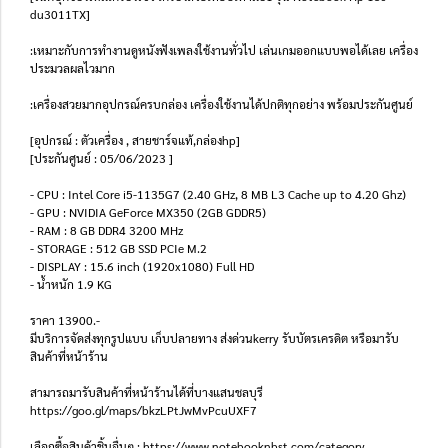
du3011TX]
:เหมาะกับการทำงานดูหนังฟังเพลงใช้งานทั่วไป เล่นเกมออกแบบพอได้เลย เครื่อง
ประมวลผลไวมาก
:เครื่องสวยมากอุปกรณ์ครบกล่อง เครื่องใช้งานได้ปกติทุกอย่าง พร้อมประกันศูนย์
[อุปกรณ์ : ตัวเครื่อง , สายชาร์จแท้,กล่องhp]
[ประกันศูนย์ : 05/06/2023 ]
- CPU : Intel Core i5-1135G7 (2.40 GHz, 8 MB L3 Cache up to 4.20 Ghz)
- GPU : NVIDIA GeForce MX350 (2GB GDDR5)
- RAM : 8 GB DDR4 3200 MHz
- STORAGE : 512 GB SSD PCIe M.2
- DISPLAY : 15.6 inch (1920x1080) Full HD
- น้ำหนัก 1.9 KG
ราคา 13900.-
มีบริการจัดส่งทุกรูปแบบ เก็บปลายทาง ส่งด่วนkerry รับบัตรเครดิต หรือมารับ
สินค้าที่หน้าร้าน
สามารถมารับสินค้าที่หน้าร้านได้ที่บางแสนชลบุรี
https://goo.gl/maps/bkzLPtJwMvPcuUXF7
เลือกซื้อสินค้าชิ้นอื่นๆ : https://www.notebooknbst.com/category