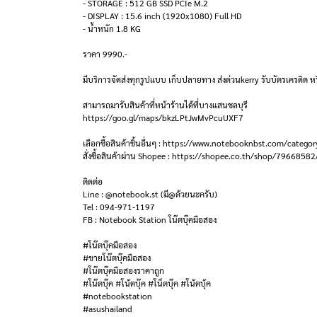
- STORAGE : 512 GB SSD PCIe M.2
- DISPLAY : 15.6 inch (1920x1080) Full HD
- น้ำหนัก 1.8 KG
ราคา 9990.-
มีบริการจัดส่งทุกรูปแบบ เก็บปลายทาง ส่งด่วนkerry รับบัตรเครดิต หร
สามารถมารับสินค้าที่หน้าร้านได้ที่บางแสนชลบุรี
https://goo.gl/maps/bkzLPtJwMvPcuUXF7
เลือกซื้อสินค้าชิ้นอื่นๆ : https://www.notebooknbst.com/categor
สั่งซื้อสินค้าผ่าน Shopee : https://shopee.co.th/shop/79668582
ติดต่อ
Line : @notebook.st (มี@ด้วยนะครับ)
Tel : 094-971-1197
FB : Notebook Station โน๊ตบุ๊คมือสอง
#โน๊ตบุ๊คมือสอง
#ขายโน๊ตบุ๊คมือสอง
#โน๊ตบุ๊คมือสองราคาถูก
#โน๊ตบุ๊ค #โน้ตบุ๊ค #โน็ตบุ๊ค #โน้ตบุ้ค
#notebookstation
#asushailand