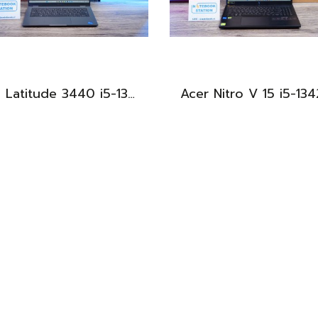
Dell Latitude 3440 i5-1335U Ram8 SSD512 จอ14นิ้ว สเปคดี คีย์บอร์ดไฟ เครื่องประมวลผลไวพร้อมใช้งาน เพียง 13,990.-
BEST DEAL