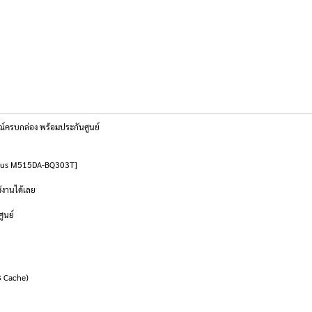
์ครบกล่อง พร้อมประกันศูนย์
ok Asus M515DA-BQ303T]
้งานได้เลย
ูนย์
3 Cache)