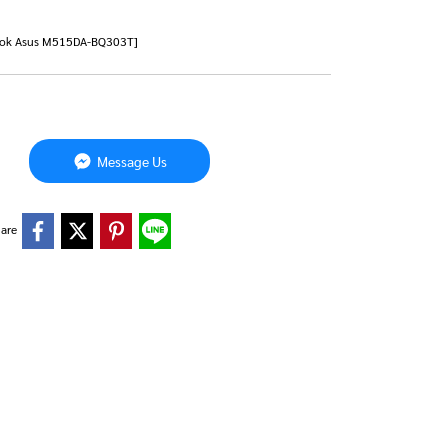
otebook Asus M515DA-BQ303T]
Message Us
are