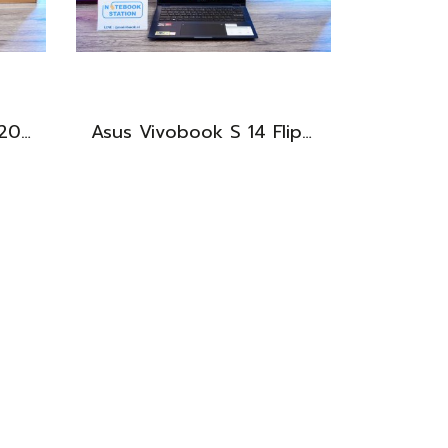
Acer Nitro V 15 i5-13420H Ram16 RTX2050(4GB) SSD512GB จอ15.6นิ้ว FHD 144Hz เกมมิ่งรุ่นใหม่ ดีไซน์ฝาหลังสุดเท่ มีประกันศูนย์2027 เครื่องพร้อมใช้งาน ราคาสุดคุ้มเพียง 17,990.-
Asus Vivobook S 14 Flip OLED ทัชกรีนหมุนจอ360องศา Ryzen7-7730U Ram24 SSD512GB จอ14 2.8K OLED 90Hz จอภาพสวยคมชัดมาก ดีไซน์สวยทันสมัย ราคา 18,990.-