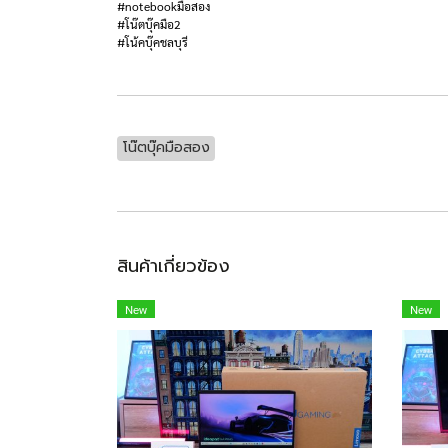
#notebookมือสอง
#โน๊ตบุ๊คมือ2
#โน้คบุ๊คชลบุรี
โน๊ตบุ๊คมือสอง
สินค้าเกี่ยวข้อง
New
New