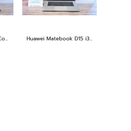
Asus V16 รุ่นใหม่ Intel Core5-210H RTX-4050(6GB) Ram16 512GB M.2 จอ16นิ้ว WUXGA 144Hz จอสวย สเปคสูง ดีไซน์ตัวเครื่องเรียบสวยดูทันสมัย พร้แมประกันศูนย์ยาวๆถึงปี2028 ขายในราคาสุดตุ้มเพียง 25,990.-เท่านั้น
Huawei Matebook D15 i3-10110U Ram8 256GB M.2 จอ15.6นิ้ว FHD IPS 60hz สเปคทำงานทั่วไป หน้าจอใหญ่ ดีไซน์เครื่องบางเบา เครื่องพร้อมใช้งาน ขายถูกเพียง 6,990.-เท่านั้น