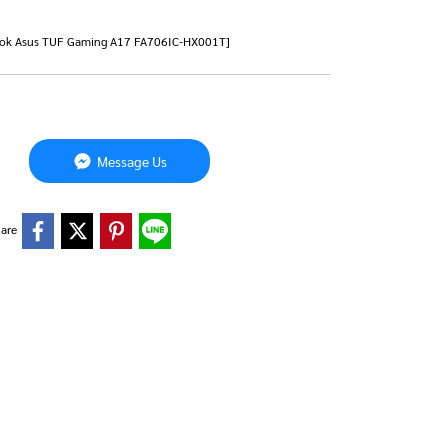
Notebook Asus TUF Gaming A17 FA706IC-HX001T]
Message Us
are