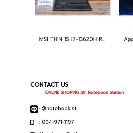
MSI THIN 15 i7-13620H RTX-2050(4GB) Ram8 SSD512 จอ15.6 FHD 144Hz สเปคเกมมิ่ง คีย์บอร์ดไฟสีฟ้า ดีไซน์เรียบหรู น้ำหนักเบาไม่ถึง2kg เครื่องมีประกันศูนย์พร้อมใช้งานในราคาสุดคุ้มเพียง 18,500.-เท่านั้น
CONTACT US
ONLINE SHOPING BY. Notebook Station
@notebook.st
:
: 094-971-1197