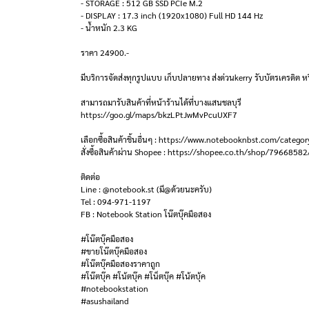
- STORAGE : 512 GB SSD PCIe M.2
- DISPLAY : 17.3 inch (1920x1080) Full HD 144 Hz
- น้ำหนัก 2.3 KG
ราคา 24900.-
มีบริการจัดส่งทุกรูปแบบ เก็บปลายทาง ส่งด่วนkerry รับบัตรเครดิต หร
สามารถมารับสินค้าที่หน้าร้านได้ที่บางแสนชลบุรี
https://goo.gl/maps/bkzLPtJwMvPcuUXF7
เลือกซื้อสินค้าชิ้นอื่นๆ : https://www.notebooknbst.com/categor
สั่งซื้อสินค้าผ่าน Shopee : https://shopee.co.th/shop/79668582
ติดต่อ
Line : @notebook.st (มี@ด้วยนะครับ)
Tel : 094-971-1197
FB : Notebook Station โน๊ตบุ๊คมือสอง
#โน๊ตบุ๊คมือสอง
#ขายโน๊ตบุ๊คมือสอง
#โน๊ตบุ๊คมือสองราคาถูก
#โน๊ตบุ๊ค #โน้ตบุ๊ค #โน็ตบุ๊ค #โน้ตบุ้ค
#notebookstation
#asushailand