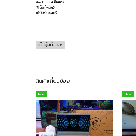
#notebookมือสอง
#โน๊ตบุ๊คมือ2
#โน้คบุ๊คชลบุรี
โน๊ตบุ๊คมือสอง
สินค้าเกี่ยวข้อง
New
New