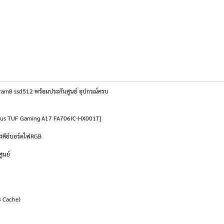
ram8 ssd512 พร้อมประกันศูนย์ อุปกรณ์ครบ
ook Asus TUF Gaming A17 FA706IC-HX001T]
#คีย์บอร์ดไฟRGB
ูนย์
3 Cache)