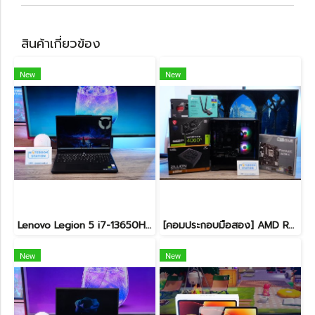
สินค้าเกี่ยวข้อง
New
New
Lenovo Legion 5 i7-13650HX RTX5060(8GB) RAM16 512GB M.2 จอ15.3นิ้ว FHD+ 165Hz เกมมิ่งสเปคสูง คีย์บอร์ดไฟสีขาว ดีไซน์เรียบหรูดูทันสมัย ประกันศูนย์ยาวถึงปี2028 เครื่องพร้อมใช้งานในราคาสุดคุ้มเพียง 39,990.-
[คอมประกอบมือสอง] AMD Ryzen5-7500F / RTX-4060Ti(8GB) / 16B(8GBx2) DDR5 5600MHz / 1TB SSD M.2 / ASUS PRIME A620M-K / SUPER FLOWER ZILLION 650W 80 PLUS BRONZE สเปคสูง พร้อมใช้งานในราาสุดคุ้มเพียง 24,990.-
New
New