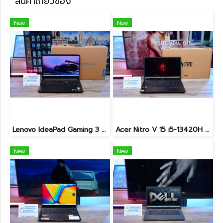
สินค้าเกี่ยวข้อง
New
New
Lenovo IdeaPad Gaming 3 Ryzen5-5500H RAM16 RTX2050(4GB) 512GB M.2 จอ15.6 FHD 144Hz สเปคเกมมิ่ง คีย์บอร์ดไฟสีRGB เครื่องพร้อมใช้งาน ราคาเพียง 16,900.-
Acer Nitro V 15 i5-13420H Ram16 RTX2050(4GB) SSD512GB จอ15.6นิ้ว FHD 144Hz เกมมิ่งรุ่นใหม่ ดีไซน์ฝาหลังสุดเท่ มีประกันศูนย์2027 เครื่องพร้อมใช้งาน ราคาสุดคุ้มเพียง 17,990.-
New
New