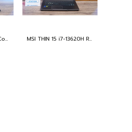
Asus V16 รุ่นใหม่ Intel Core5-210H RTX-4050(6GB) Ram16 512GB M.2 จอ16นิ้ว WUXGA 144Hz จอสวย สเปคสูง ดีไซน์ตัวเครื่องเรียบสวยดูทันสมัย พร้แมประกันศูนย์ยาวๆถึงปี2028 ขายในราคาสุดตุ้มเพียง 25,990.-เท่านั้น
MSI THIN 15 i7-13620H RTX-2050(4GB) Ram8 SSD512 จอ15.6 FHD 144Hz สเปคเกมมิ่ง คีย์บอร์ดไฟสีฟ้า ดีไซน์เรียบหรู น้ำหนักเบาไม่ถึง2kg เครื่องมีประกันศูนย์พร้อมใช้งานในราคาสุดคุ้มเพียง 18,500.-เท่านั้น