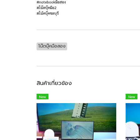
#notebookมือสอง
#โน๊ตบุ๊คมือ2
#โน้คบุ๊คชลบุรี
โน๊ตบุ๊คมือสอง
สินค้าเกี่ยวข้อง
New
New