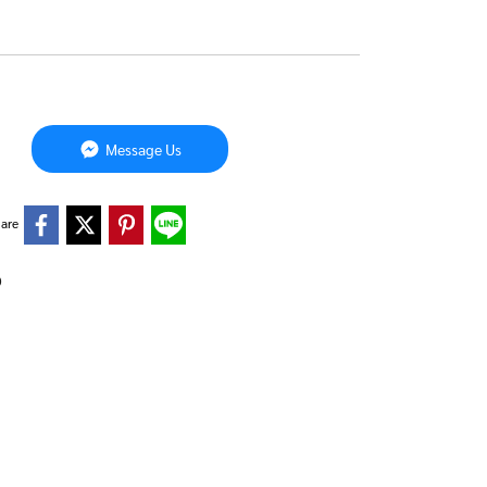
Message Us
are
0