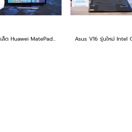
แท็บเล็ต Huawei MatePad 11.5 Wi-Fi (6+128) Midnight Grey มีปากกามาให้ พร้อมใช้งาน ราคาเพียง 6,490.-
BEST DEAL