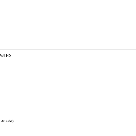
Full HD
4.40 Ghz)