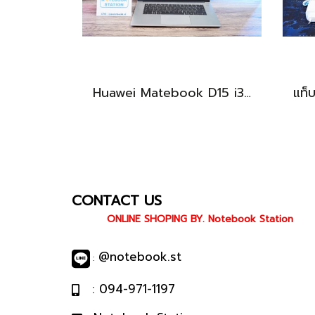
Huawei Matebook D15 i3-10110U Ram8 256GB M.2 จอ15.6นิ้ว FHD IPS 60hz สเปคทำงานทั่วไป หน้าจอใหญ่ ดีไซน์เครื่องบางเบา เครื่องพร้อมใช้งาน ขายถูกเพียง 6,990.-เท่านั้น
CONTACT US
ONLINE SHOPING BY. Notebook Station
@notebook.st
:
: 094-971-1197