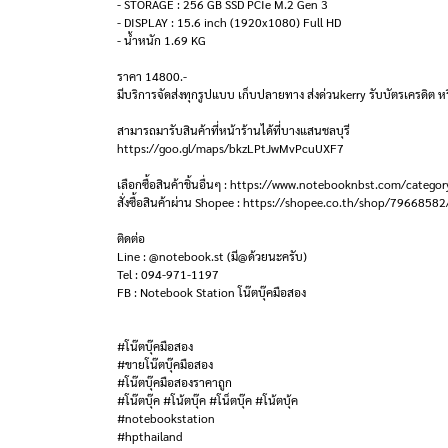
- STORAGE : 256 GB SSD PCIe M.2 Gen 3
- DISPLAY : 15.6 inch (1920x1080) Full HD
- น้ำหนัก 1.69 KG
ราคา 14800.-
มีบริการจัดส่งทุกรูปแบบ เก็บปลายทาง ส่งด่วนkerry รับบัตรเครดิต หร
สามารถมารับสินค้าที่หน้าร้านได้ที่บางแสนชลบุรี
https://goo.gl/maps/bkzLPtJwMvPcuUXF7
เลือกซื้อสินค้าชิ้นอื่นๆ : https://www.notebooknbst.com/categor
สั่งซื้อสินค้าผ่าน Shopee : https://shopee.co.th/shop/79668582
ติดต่อ
Line : @notebook.st (มี@ด้วยนะครับ)
Tel : 094-971-1197
FB : Notebook Station โน๊ตบุ๊คมือสอง
#โน๊ตบุ๊คมือสอง
#ขายโน๊ตบุ๊คมือสอง
#โน๊ตบุ๊คมือสองราคาถูก
#โน๊ตบุ๊ค #โน้ตบุ๊ค #โน็ตบุ๊ค #โน้ตบุ้ค
#notebookstation
#hpthailand