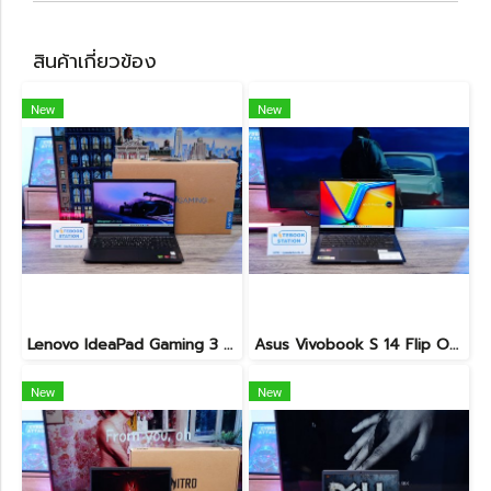
สินค้าเกี่ยวข้อง
New
New
Lenovo IdeaPad Gaming 3 Ryzen5-5500H RAM16 RTX2050(4GB) 512GB M.2 จอ15.6 FHD 144Hz สเปคเกมมิ่ง คีย์บอร์ดไฟสีRGB เครื่องพร้อมใช้งาน ราคาเพียง 16,900.-
Asus Vivobook S 14 Flip OLED ทัชกรีนหมุนจอ360องศา Ryzen7-7730U Ram24 SSD512GB จอ14 2.8K OLED 90Hz จอภาพสวยคมชัดมาก ดีไซน์สวยทันสมัย ราคา 18,990.-
New
New