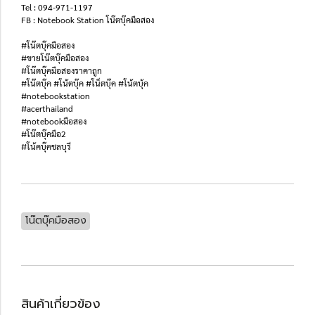
Tel : 094-971-1197
FB : Notebook Station โน๊ตบุ๊คมือสอง
#โน๊ตบุ๊คมือสอง
#ขายโน๊ตบุ๊คมือสอง
#โน๊ตบุ๊คมือสองราคาถูก
#โน๊ตบุ๊ค #โน้ตบุ๊ค #โน็ตบุ๊ค #โน้ตบุ้ค
#notebookstation
#acerthailand
#notebookมือสอง
#โน๊ตบุ๊คมือ2
#โน้คบุ๊คชลบุรี
โน๊ตบุ๊คมือสอง
สินค้าเกี่ยวข้อง