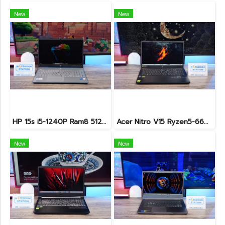
New
New
HP 15s i5-1240P Ram8 512GB M.2 จอ15.6นิ้ว FHD IPS สเปคดี ทำงานเก่ง จอใหญ่ มีแป้นตัวเลขแยก ดีไซน์เรียบหรูบางเบา พร้อมใช้งานเพียง 11,990.-เท่านั้น
Acer Nitro V15 Ryzen5-6600H RTX2050(4GB) RAM16 512GB SSD จอ15.6นิ้ว FHD 165Hz sRGB100% เกมมิ่งรุ่นใหม่ ดีไซน์เครื่องบาง สวยเท่ดูทันสมัย มีประกันศูนย์2028 ราคาสุดคุ้มเพียง 17,990.-
New
New