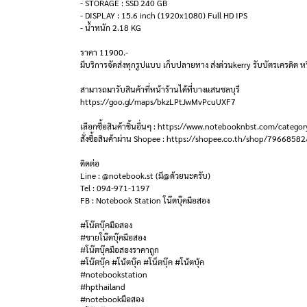
- STORAGE : SSD 240 GB
- DISPLAY : 15.6 inch (1920x1080) Full HD IPS
- น้ำหนัก 2.18 KG
ราคา 11900.-
มีบริการจัดส่งทุกรูปแบบ เก็บปลายทาง ส่งด่วนkerry รับบัตรเครดิต หร
สามารถมารับสินค้าที่หน้าร้านได้ที่บางแสนชลบุรี
https://goo.gl/maps/bkzLPtJwMvPcuUXF7
เลือกซื้อสินค้าชิ้นอื่นๆ : https://www.notebooknbst.com/categor
สั่งซื้อสินค้าผ่าน Shopee : https://shopee.co.th/shop/79668582
ติดต่อ
Line : @notebook.st (มี@ด้วยนะครับ)
Tel : 094-971-1197
FB : Notebook Station โน๊ตบุ๊คมือสอง
#โน๊ตบุ๊คมือสอง
#ขายโน๊ตบุ๊คมือสอง
#โน๊ตบุ๊คมือสองราคาถูก
#โน๊ตบุ๊ค #โน้ตบุ๊ค #โน็ตบุ๊ค #โน้ตบุ้ค
#notebookstation
#hpthailand
#notebookมือสอง