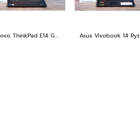
Lenovo ThinkPad E14 Gen4 i5-1235U Ram40 SSD1TB จอ14นิ้ว FHD สเปคดีทำงานเก่ง ดีไซน์เล็กกะทักรัด พกพาใช้งานได้สะดวก เครื่องพร้อมใช้งานเพียง 22,990.-
BEST DEAL