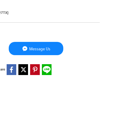
527TX]
Message Us
are