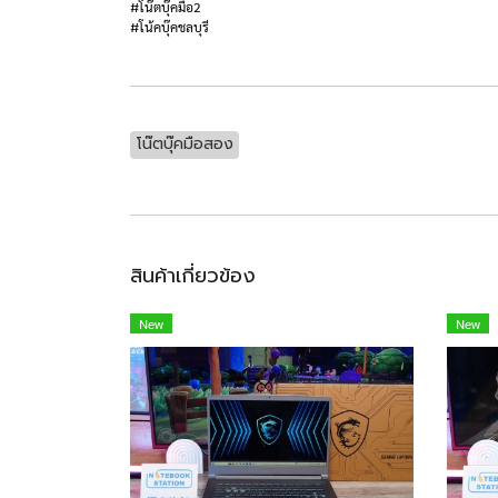
#โน๊ตบุ๊คมือ2
#โน้คบุ๊คชลบุรี
โน๊ตบุ๊คมือสอง
สินค้าเกี่ยวข้อง
New
New