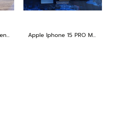
Asus Vivobook 14 Ryzen3-3250U Ram4 SSD512 จอ14นิ้ว FHD สเปคทำงานทั่วไป ดีไซน์สวยทำจากวัสดุดี น้ำหนักเบา ราคาเพียง 5,990.-
Apple Iphone 15 PRO MAX NATURAL TITANIUM 256GB สุขภาพแบต 87% อุปกรณ์ครบกล่อง ขายเพียง 11,990.-