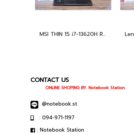
MSI THIN 15 i7-13620H RTX-2050(4GB) Ram8 SSD512 จอ15.6 FHD 144Hz สเปคเกมมิ่ง คีย์บอร์ดไฟสีฟ้า ดีไซน์เรียบหรู น้ำหนักเบาไม่ถึง2kg เครื่องมีประกันศูนย์พร้อมใช้งานในราคาสุดคุ้มเพียง 18,500.-เท่านั้น
CONTACT US
ONLINE SHOPING BY. Notebook Station
@notebook.st
:
: 094-971-1197
: Notebook Station