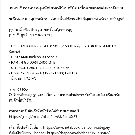
:เหมาะกับการทำงานดูหนังฟังเพลงใช้งานทั่วไป เครื่องประมวลผลไวมากด้วยSSD
:เครื่องสวยมากอุปกรณ์ครบกล่อง เครื่องใช้งานได้ปกติทุกอย่าง พร้อมประกันศูนย์
[อุปกรณ์ : ตัวเครื่อง , สายชาร์จแท้,กล่องhp]
[ประกันศูนย์ : 13/10/2023 ]
- CPU : AMD Athlon Gold 3150U (2.60 GHz up to 3.30 GHz, 4 MB L3
Cache)
- GPU : AMD Radeon RX Vega 3
- RAM : 4 GB DDR4 2400 MHz
- STORAGE : 256 GB SSD PCIe M.2 Gen 3
- DISPLAY : 15.6 inch (1920x1080) Full HD
- น้ำหนัก 1.74 KG
ราคา 8990.-
มีบริการจัดส่งทุกรูปแบบ เก็บปลายทาง ส่งด่วนkerry รับบัตรเครดิต หรือมารับ
สินค้าที่หน้าร้าน
สามารถมารับสินค้าที่หน้าร้านได้ที่บางแสนชลบุรี
https://goo.gl/maps/bkzLPtJwMvPcuUXF7
เลือกซื้อสินค้าชิ้นอื่นๆ : https://www.notebooknbst.com/category
สั่งซื้อสินค้าผ่าน Shopee : https://shopee.co.th/shop/79668582/