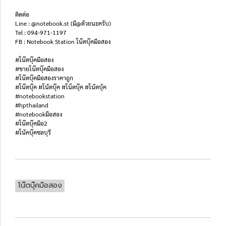
ติดต่อ
Line : @notebook.st (มี@ด้วยนะครับ)
Tel : 094-971-1197
FB : Notebook Station โน๊ตบุ๊คมือสอง
#โน๊ตบุ๊คมือสอง
#ขายโน๊ตบุ๊คมือสอง
#โน๊ตบุ๊คมือสองราคาถูก
#โน๊ตบุ๊ค #โน้ตบุ๊ค #โน็ตบุ๊ค #โน้ตบุ้ค
#notebookstation
#hpthailand
#notebookมือสอง
#โน๊ตบุ๊คมือ2
#โน้คบุ๊คชลบุรี
โน๊ตบุ๊คมือสอง