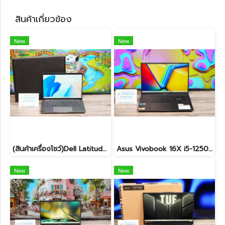
สินค้าเกี่ยวข้อง
New
New
(สินค้าเครื่องโชว์)Dell Latitude 7450 2-in-1 ทัชกรีนหมุนจอได้ Ultra7-155U RAM16 SSD512GB จอ14 FHD+ สเปคสูง ทำงานเก่ง มีไฟใต้คีย์บอร์ด เครื่องสวยบางเบา ประกันศูนย์2029 ลดราคาพิเศษจากปกติ 38,990 .- ลดเหลือ 36,990.-
Asus Vivobook 16X i5-12500H RTX4050(8GB) Ram32 ssd512 จอ16นิ้ว WUXGA 120Hz สเปคสูงมีการ์ดจอแยกหน้าจอใหญ่ ขายเพียง 27,900.-
New
New