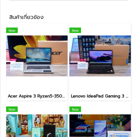
สินค้าเกี่ยวข้อง
New
New
Acer Aspire 3 Ryzen5-3500U Ram8 512GB M.2 จอ 14นิ้ว FHD สเปคทำงานทั่วไป เบาบางพกพาสะดวก อุปกรณ์ครบกล่องเครื่องพร้อมใช้งานเพียง 7,490.-เท่านั้น
Lenovo IdeaPad Gaming 3 Ryzen5-5500H RAM16 RTX2050(4GB) 512GB M.2 จอ15.6 FHD 144Hz สเปคเกมมิ่ง คีย์บอร์ดไฟสีRGB เครื่องพร้อมใช้งาน ราคาเพียง 17,990.-
New
New