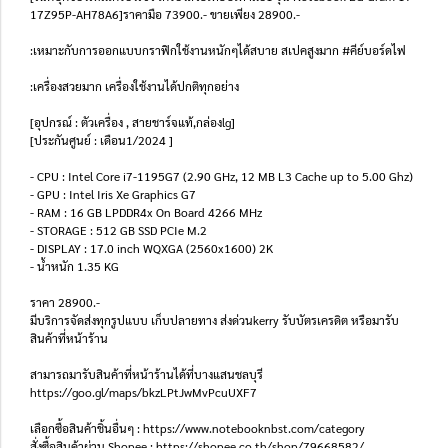
17Z95P-AH78A6]ราคามือ 73900.- ขายเพียง 28900.-
:เหมาะกับการออกแบบกราฟิกใช้งานหนักๆได้สบาย สเปคสูงมาก #คีย์บอร์ดไฟ
:เครื่องสวยมาก เครื่องใช้งานได้ปกติทุกอย่าง
[อุปกรณ์ : ตัวเครื่อง , สายชาร์จแท้,กล่องlg]
[ประกันศูนย์ : เดือน1/2024 ]
- CPU : Intel Core i7-1195G7 (2.90 GHz, 12 MB L3 Cache up to 5.00 Ghz)
- GPU : Intel Iris Xe Graphics G7
- RAM : 16 GB LPDDR4x On Board 4266 MHz
- STORAGE : 512 GB SSD PCIe M.2
- DISPLAY : 17.0 inch WQXGA (2560x1600) 2K
- น้ำหนัก 1.35 KG
ราคา 28900.-
มีบริการจัดส่งทุกรูปแบบ เก็บปลายทาง ส่งด่วนkerry รับบัตรเครดิต หรือมารับ
สินค้าที่หน้าร้าน
สามารถมารับสินค้าที่หน้าร้านได้ที่บางแสนชลบุรี
https://goo.gl/maps/bkzLPtJwMvPcuUXF7
เลือกซื้อสินค้าชิ้นอื่นๆ : https://www.notebooknbst.com/category
สั่งซื้อสินค้าผ่าน Shopee : https://shopee.co.th/shop/79668582/