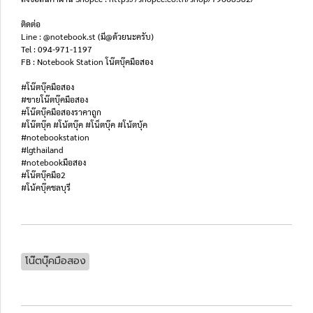
ติดต่อ
Line : @notebook.st (มี@ด้วยนะครับ)
Tel : 094-971-1197
FB : Notebook Station โน๊ตบุ๊คมือสอง
#โน๊ตบุ๊คมือสอง
#ขายโน๊ตบุ๊คมือสอง
#โน๊ตบุ๊คมือสองราคาถูก
#โน๊ตบุ๊ค #โน้ตบุ๊ค #โน็ตบุ๊ค #โน้ตบุ้ค
#notebookstation
#lgthailand
#notebookมือสอง
#โน๊ตบุ๊คมือ2
#โน้คบุ๊คชลบุรี
โน๊ตบุ๊คมือสอง