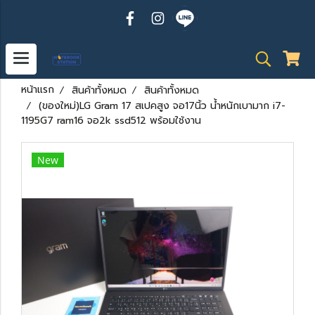
หน้าแรก
สินค้าทั้งหมด
สินค้าทั้งหมด
(ของใหม่)LG Gram 17 สเปคสูง จอ17นิ้ว น้ำหนักเบามาก i7-
1195G7 ram16 จอ2k ssd512 พร้อมใช้งาน
New