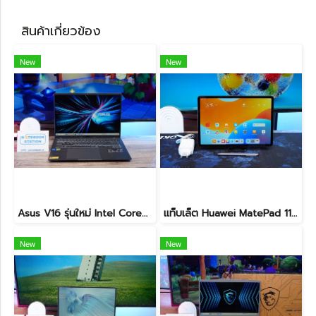
สินค้าเกี่ยวข้อง
New
New
Asus V16 รุ่นใหม่ Intel Core5-210H RTX-4050(6GB) Ram16 512GB M.2 จอ16นิ้ว WUXGA 144Hz จอสวย สเปคสูง ดีไซน์ตัวเครื่องเรียบสวยดูทันสมัย พร้แมประกันศูนย์ยาวๆถึงปี2028 ขายในราคาสุดตุ้มเพียง 25,990.-เท่านั้น
แท็บเล็ต Huawei MatePad 11.5 Wi-Fi (6+128) Midnight Grey มีปากกามาให้ พร้อมใช้งาน ราคาเพียง 6,490.-
New
New