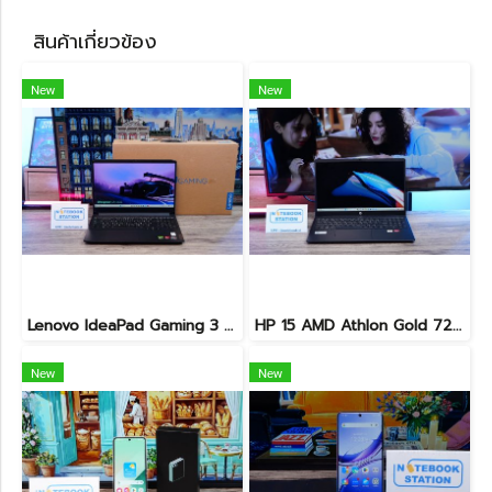
สินค้าเกี่ยวข้อง
New
New
Lenovo IdeaPad Gaming 3 Ryzen5-5500H RAM16 RTX2050(4GB) 512GB M.2 จอ15.6 FHD 144Hz สเปคเกมมิ่ง คีย์บอร์ดไฟสีRGB เครื่องพร้อมใช้งาน ราคาเพียง 17,990.-
HP 15 AMD Athlon Gold 7220U Ram8 SSD256 จอ15.6 FHD เครื่องบางเบา เหมาะแก่การพกพา ขายเพียง 7,500 .-
New
New