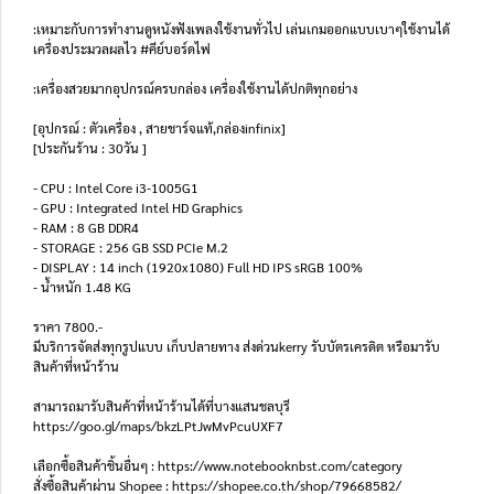
:เหมาะกับการทำงานดูหนังฟังเพลงใช้งานทั่วไป เล่นเกมออกแบบเบาๆใช้งานได้
เครื่องประมวลผลไว #คีย์บอร์ดไฟ
:เครื่องสวยมากอุปกรณ์ครบกล่อง เครื่องใช้งานได้ปกติทุกอย่าง
[อุปกรณ์ : ตัวเครื่อง , สายชาร์จแท้,กล่องinfinix]
[ประกันร้าน : 30วัน ]
- CPU : Intel Core i3-1005G1
- GPU : Integrated Intel HD Graphics
- RAM : 8 GB DDR4
- STORAGE : 256 GB SSD PCIe M.2
- DISPLAY : 14 inch (1920x1080) Full HD IPS sRGB 100%
- น้ำหนัก 1.48 KG
ราคา 7800.-
มีบริการจัดส่งทุกรูปแบบ เก็บปลายทาง ส่งด่วนkerry รับบัตรเครดิต หรือมารับ
สินค้าที่หน้าร้าน
สามารถมารับสินค้าที่หน้าร้านได้ที่บางแสนชลบุรี
https://goo.gl/maps/bkzLPtJwMvPcuUXF7
เลือกซื้อสินค้าชิ้นอื่นๆ : https://www.notebooknbst.com/category
สั่งซื้อสินค้าผ่าน Shopee : https://shopee.co.th/shop/79668582/