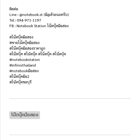
ติดต่อ
Line : @notebook.st (มี@ด้วยนะครับ)
Tel : 094-971-1197
FB : Notebook Station โน๊ตบุ๊คมือสอง
#โน๊ตบุ๊คมือสอง
#ขายโน๊ตบุ๊คมือสอง
#โน๊ตบุ๊คมือสองราคาถูก
#โน๊ตบุ๊ค #โน้ตบุ๊ค #โน็ตบุ๊ค #โน้ตบุ้ค
#notebookstation
#infinixthailand
#notebookมือสอง
#โน๊ตบุ๊คมือ2
#โน้คบุ๊คชลบุรี
โน๊ตบุ๊คมือสอง