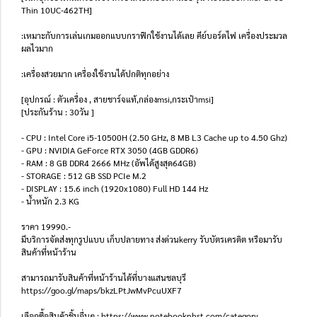
Thin 10UC-462TH]
:เหมาะกับการเล่นเกมออกแบบกราฟิกใช้งานได้เลย คีย์บอร์ดไฟ เครื่องประมวล
ผลไวมาก
:เครื่องสวยมาก เครื่องใช้งานได้ปกติทุกอย่าง
[อุปกรณ์ : ตัวเครื่อง , สายชาร์จแท้,กล่องmsi,กระเป๋าmsi]
[ประกันร้าน : 30วัน ]
- CPU : Intel Core i5-10500H (2.50 GHz, 8 MB L3 Cache up to 4.50 Ghz)
- GPU : NVIDIA GeForce RTX 3050 (4GB GDDR6)
- RAM : 8 GB DDR4 2666 MHz (อัพได้สูงสุด64GB)
- STORAGE : 512 GB SSD PCIe M.2
- DISPLAY : 15.6 inch (1920x1080) Full HD 144 Hz
- น้ำหนัก 2.3 KG
ราคา 19990.-
มีบริการจัดส่งทุกรูปแบบ เก็บปลายทาง ส่งด่วนkerry รับบัตรเครดิต หรือมารับ
สินค้าที่หน้าร้าน
สามารถมารับสินค้าที่หน้าร้านได้ที่บางแสนชลบุรี
https://goo.gl/maps/bkzLPtJwMvPcuUXF7
เลือกซื้อสินค้าชิ้นอื่นๆ : https://www.notebooknbst.com/category