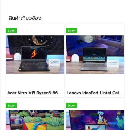
สินค้าเกี่ยวข้อง
New
New
Acer Nitro V15 Ryzen5-6600H RTX2050(4GB) RAM16 512GB SSD จอ15.6นิ้ว FHD 165Hz sRGB100% เกมมิ่งรุ่นใหม่ ดีไซน์เครื่องบาง สวยเท่ดูทันสมัย มีประกันศูนย์2028 ราคาสุดคุ้มเพียง 17,990.-
Lenovo IdeaPad 1 Intel Celeron N4020 Ram4 SSD256GB จอ14.0 HD หน้าจอเล็กเหมาะแก่การพกพา ใช้งานทั่วไป ราคาถูกมาก เพียง 3,900.- พร้อมใช้งาน(สินค้ามีตำหนิขายถูกประกันร้าน7วัน)
New
New