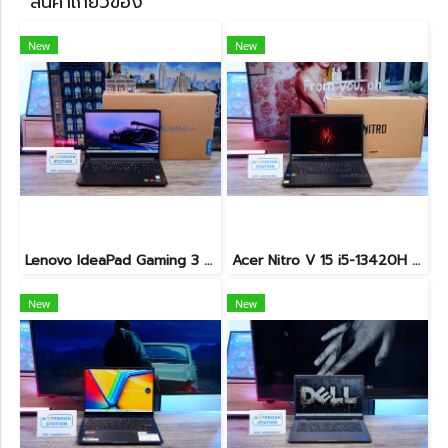
สินค้าเกี่ยวข้อง
New
New
Lenovo IdeaPad Gaming 3 Ryzen5-5500H RAM16 RTX2050(4GB) 512GB M.2 จอ15.6 FHD 144Hz สเปคเกมมิ่ง คีย์บอร์ดไฟสีRGB เครื่องพร้อมใช้งาน ราคาเพียง 16,900.-
Acer Nitro V 15 i5-13420H Ram16 RTX2050(4GB) SSD512GB จอ15.6นิ้ว FHD 144Hz เกมมิ่งรุ่นใหม่ ดีไซน์ฝาหลังสุดเท่ มีประกันศูนย์2027 เครื่องพร้อมใช้งาน ราคาสุดคุ้มเพียง 17,990.-
New
New