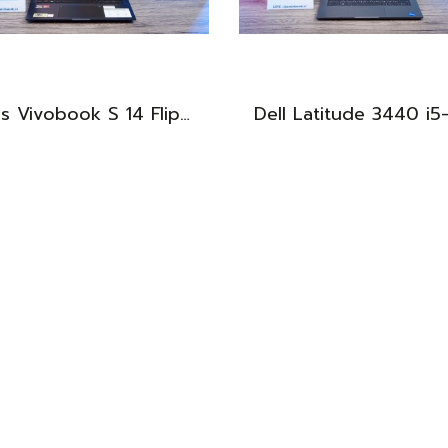
Asus Vivobook S 14 Flip OLED ทัชกรีนหมุนจอ360องศา Ryzen7-7730U Ram24 SSD512GB จอ14 2.8K OLED 90Hz จอภาพสวยคมชัดมาก ดีไซน์สวยทันสมัย ราคา 18,990.-
BEST DEAL