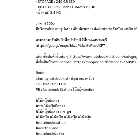
- STORAGE : 240 GB SSD
- DISPLAY : 15.6 inch (1366x768) HD
- น้ำหนัก 2.4 KG
ราคา 6900.-
มีบริการจัดส่งทุกรูปแบบ เก็บปลายทาง ส่งด่วนkerry รับบัตรเครดิต หร
สามารถมารับสินค้าที่หน้าร้านได้ที่บางแสนชลบุรี
https://goo.gl/maps/bkzLPtJwMvPcuUXF7
เลือกซื้อสินค้าชิ้นอื่นๆ : https://www.notebooknbst.com/categor
สั่งซื้อสินค้าผ่าน Shopee : https://shopee.co.th/shop/79668582
ติดต่อ
Line : @notebook.st (มี@ด้วยนะครับ)
Tel : 094-971-1197
FB : Notebook Station โน๊ตบุ๊คมือสอง
#โน๊ตบุ๊คมือสอง
#ขายโน๊ตบุ๊คมือสอง
#โน๊ตบุ๊คมือสองราคาถูก
#โน๊ตบุ๊ค #โน้ตบุ๊ค #โน็ตบุ๊ค #โน้ตบุ้ค
#notebookstation
#acerthailand
#notebookมือสอง