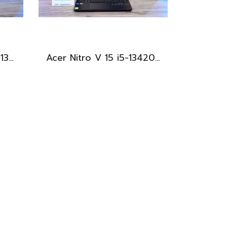
Dell Latitude 3440 i5-1335U Ram8 SSD512 จอ14นิ้ว สเปคดี คีย์บอร์ดไฟ เครื่องประมวลผลไวพร้อมใช้งาน เพียง 13,990.-
Acer Nitro V 15 i5-13420H Ram16 RTX2050(4GB) SSD512GB จอ15.6นิ้ว FHD 144Hz เกมมิ่งรุ่นใหม่ ดีไซน์ฝาหลังสุดเท่ มีประกันศูนย์2027 เครื่องพร้อมใช้งาน ราคาสุดคุ้มเพียง 17,990.-