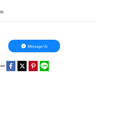
58]
Message Us
are