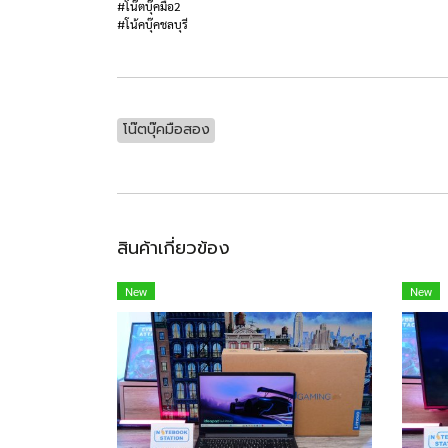
#โน๊ตบุ๊คมือ2
#โน้คบุ๊คชลบุรี
โน๊ตบุ๊คมือสอง
สินค้าเกี่ยวข้อง
New
New