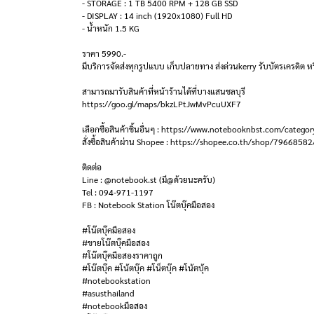
- STORAGE : 1 TB 5400 RPM + 128 GB SSD
- DISPLAY : 14 inch (1920x1080) Full HD
- น้ำหนัก 1.5 KG
ราคา 5990.-
มีบริการจัดส่งทุกรูปแบบ เก็บปลายทาง ส่งด่วนkerry รับบัตรเครดิต หร
สามารถมารับสินค้าที่หน้าร้านได้ที่บางแสนชลบุรี
https://goo.gl/maps/bkzLPtJwMvPcuUXF7
เลือกซื้อสินค้าชิ้นอื่นๆ : https://www.notebooknbst.com/categor
สั่งซื้อสินค้าผ่าน Shopee : https://shopee.co.th/shop/79668582
ติดต่อ
Line : @notebook.st (มี@ด้วยนะครับ)
Tel : 094-971-1197
FB : Notebook Station โน๊ตบุ๊คมือสอง
#โน๊ตบุ๊คมือสอง
#ขายโน๊ตบุ๊คมือสอง
#โน๊ตบุ๊คมือสองราคาถูก
#โน๊ตบุ๊ค #โน้ตบุ๊ค #โน็ตบุ๊ค #โน้ตบุ้ค
#notebookstation
#asusthailand
#notebookมือสอง