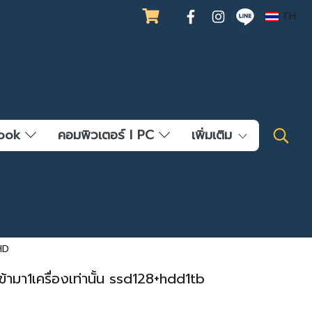
TH
ebook
คอมพิวเตอร์ l PC
เพิ่มเติม
HD
มา1เครื่องเท่านั้น ssd128+hdd1tb