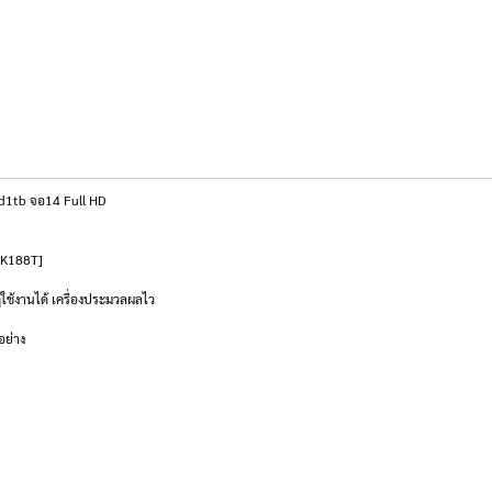
dd1tb จอ14 Full HD
-EK188T]
ช้งานได้ เครื่องประมวลผลไว
อย่าง