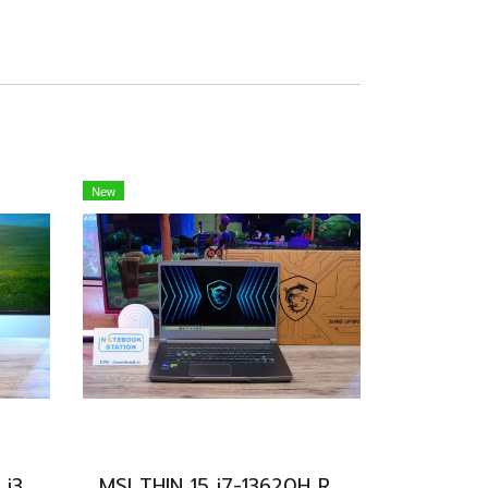
New
Huawei Matebook D15 i3-10110U Ram8 256GB M.2 จอ15.6นิ้ว FHD IPS 60hz สเปคทำงานทั่วไป หน้าจอใหญ่ ดีไซน์เครื่องบางเบา เครื่องพร้อมใช้งาน ขายถูกเพียง 6,990.-เท่านั้น
MSI THIN 15 i7-13620H RTX-2050(4GB) Ram8 SSD512 จอ15.6 FHD 144Hz สเปคเกมมิ่ง คีย์บอร์ดไฟสีฟ้า ดีไซน์เรียบหรู น้ำหนักเบาไม่ถึง2kg เครื่องมีประกันศูนย์พร้อมใช้งานในราคาสุดคุ้มเพียง 18,500.-เท่านั้น