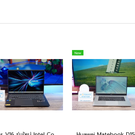
New
Asus V16 รุ่นใหม่ Intel Core5-210H RTX-4050(6GB) Ram16 512GB M.2 จอ16นิ้ว WUXGA 144Hz จอสวย สเปคสูง ดีไซน์ตัวเครื่องเรียบสวยดูทันสมัย พร้แมประกันศูนย์ยาวๆถึงปี2028 ขายในราคาสุดตุ้มเพียง 25,990.-เท่านั้น