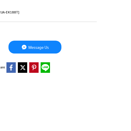
12UA-EK188T]
Message Us
are