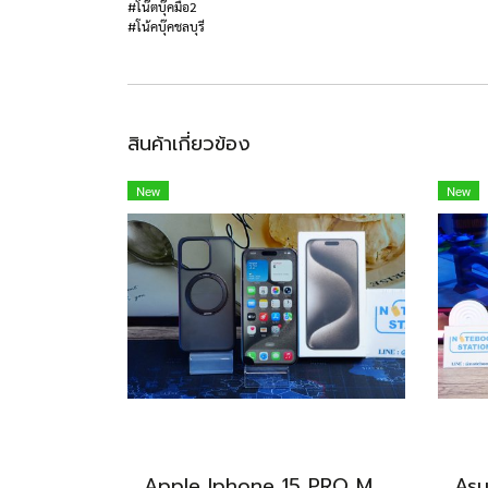
#โน๊ตบุ๊คมือ2
#โน้คบุ๊คชลบุรี
สินค้าเกี่ยวข้อง
New
New
Apple Iphone 15 PRO MAX NATURAL TITANIUM 256GB สุขภาพแบต 87% อุปกรณ์ครบกล่อง ขายเพียง 11,990.-