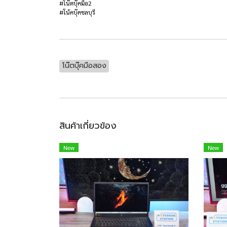
#โน๊ตบุ๊คมือ2
#โน้คบุ๊คชลบุรี
โน๊ตบุ๊คมือสอง
สินค้าเกี่ยวข้อง
New
New