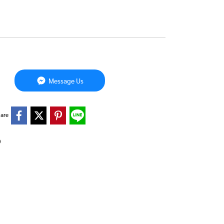
Message Us
are
0