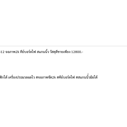
 จอภาพ2k คีย์บอร์ดไฟ สแกนนิ้ว วัสดุดีขายเพียง 12800.-
กได้ เครื่องประมวลผลไว #จอภาพชัด2k #คีย์บอร์ดไฟ #สแกนนิ้่วมือได้