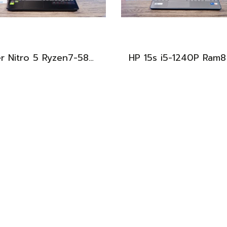
Acer Nitro 5 Ryzen7-5800H RTX-3060(6GB) Ram16 SSD512 จอ15.6 FHD 144Hz เกมมิ่งสเปคสูง เครื่องพร้อมใช้งาน ราคาสุดคุ้มเพียง 19,900.-
BEST DEAL