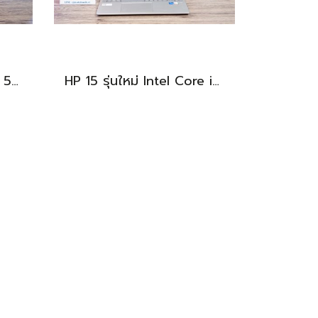
HP 15s i5-1240P Ram8 512GB M.2 จอ15.6นิ้ว FHD IPS สเปคดี ทำงานเก่ง จอใหญ่ มีแป้นตัวเลขแยก ดีไซน์เรียบหรูบางเบา พร้อมใช้งานเพียง 11,990.-เท่านั้น
HP 15 รุ่นใหม่ Intel Core i5-1334U Ram16 512GB M.2 จอ15.6นิ้ว FHD IPS สเปคสูงทำงานเก่ง จอใหญ่มีแป้นตัวเลขแยก เครื่องสวยบางเบาพร้อมประกันศูนย์ยาว2027 ราคาสุดคุ้มเพียง 13,490.-