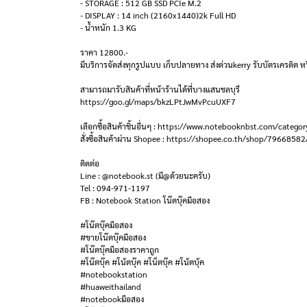
- STORAGE : 512 GB SSD PCIe M.2
- DISPLAY : 14 inch (2160x1440)2k Full HD
- น้ำหนัก 1.3 KG
ราคา 12800.-
มีบริการจัดส่งทุกรูปแบบ เก็บปลายทาง ส่งด่วนkerry รับบัตรเครดิต หร
สามารถมารับสินค้าที่หน้าร้านได้ที่บางแสนชลบุรี
https://goo.gl/maps/bkzLPtJwMvPcuUXF7
เลือกซื้อสินค้าชิ้นอื่นๆ : https://www.notebooknbst.com/categor
สั่งซื้อสินค้าผ่าน Shopee : https://shopee.co.th/shop/79668582
ติดต่อ
Line : @notebook.st (มี@ด้วยนะครับ)
Tel : 094-971-1197
FB : Notebook Station โน๊ตบุ๊คมือสอง
#โน๊ตบุ๊คมือสอง
#ขายโน๊ตบุ๊คมือสอง
#โน๊ตบุ๊คมือสองราคาถูก
#โน๊ตบุ๊ค #โน้ตบุ๊ค #โน็ตบุ๊ค #โน้ตบุ้ค
#notebookstation
#huaweithailand
#notebookมือสอง