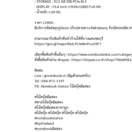
- STORAGE : 512 GB SSD PCIe M.2
- DISPLAY : 15.6 inch (1920x1080) Full HD
- น้ำหนัก 1.69 KG
ราคา 12900.-
มีบริการจัดส่งทุกรูปแบบ เก็บปลายทาง ส่งด่วนkerry รับบัตรเครดิต หร
สามารถมารับสินค้าที่หน้าร้านได้ที่บางแสนชลบุรี
https://goo.gl/maps/bkzLPtJwMvPcuUXF7
เลือกซื้อสินค้าชิ้นอื่นๆ : https://www.notebooknbst.com/categor
สั่งซื้อสินค้าผ่าน Shopee : https://shopee.co.th/shop/79668582
ติดต่อ
Line : @notebook.st (มี@ด้วยนะครับ)
Tel : 094-971-1197
FB : Notebook Station โน๊ตบุ๊คมือสอง
#โน๊ตบุ๊คมือสอง
#ขายโน๊ตบุ๊คมือสอง
#โน๊ตบุ๊คมือสองราคาถูก
#โน๊ตบุ๊ค #โน้ตบุ๊ค #โน็ตบุ๊ค #โน้ตบุ้ค
#notebookstation
#hpthailand
#notebookมือสอง