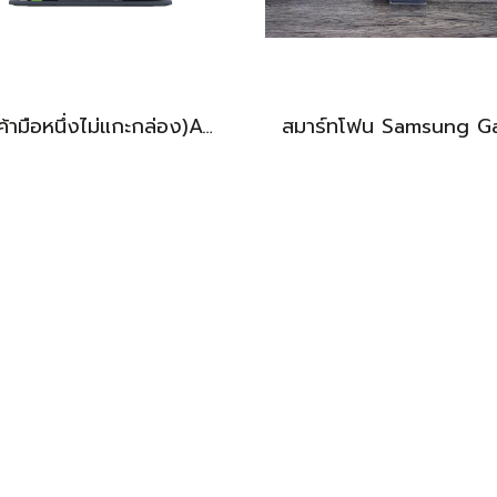
(สินค้ามือหนึ่งไม่แกะกล่อง)Acer Swift Go 14 AIรุ่นใหม่ IntelCoreUltra5-228V Ram32 SSD1TB จอ14นิ้ว OLED WUXGA จอสวยคมชัด สเปคสูงทำงานเก่ง มีAIBoost ดีไซน์เบาบางเพียง1.24KG อุปกรณ์ครบกล่องพร้อมประกันศูนย์ยาว2029 ราคาเพียง 30,990.- เท่านั้น
BEST DEAL