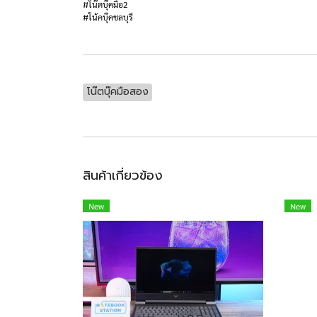
#โน๊ตบุ๊คมือ2
#โน้คบุ๊คชลบุรี
โน๊ตบุ๊คมือสอง
สินค้าเกี่ยวข้อง
New
New