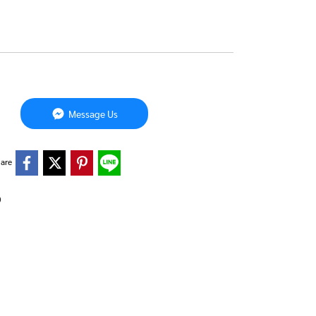
Message Us
are
0