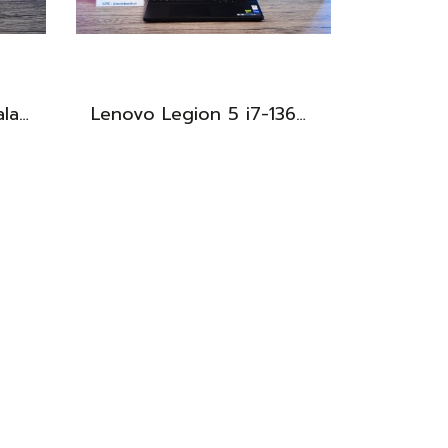
สมาร์ทโฟน Samsung Galaxy S24 ULTRA (12+512GB) BLACK (5G) ขายเพียง 18,990.- เท่านั้น
Lenovo Legion 5 i7-13650HX RTX5060(8GB) RAM16 512GB M.2 จอ15.3นิ้ว FHD+ 165Hz เกมมิ่งสเปคสูง คีย์บอร์ดไฟสีขาว ดีไซน์เรียบหรูดูทันสมัย ประกันศูนย์ยาวถึงปี2028 เครื่องพร้อมใช้งานในราคาสุดคุ้มเพียง 39,990.-