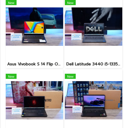
New
New
Asus Vivobook S 14 Flip OLED ทัชกรีนหมุนจอ360องศา Ryzen7-7730U Ram24 SSD512GB จอ14 2.8K OLED 90Hz จอภาพสวยคมชัดมาก ดีไซน์สวยทันสมัย ราคา 18,990.-
Dell Latitude 3440 i5-1335U Ram8 SSD512 จอ14นิ้ว สเปคดี คีย์บอร์ดไฟ เครื่องประมวลผลไวพร้อมใช้งาน เพียง 13,990.-
New
New