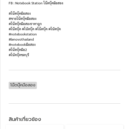
FB : Notebook Station โน๊ตบุ๊คมือสอง
#โน๊ตบุ๊คมือสอง
#ขายโน๊ตบุ๊คมือสอง
#โน๊ตบุ๊คมือสองราคาถูก
#โน๊ตบุ๊ค #โน้ตบุ๊ค #โน็ตบุ๊ค #โน้ตบุ้ค
#notebookstation
#lenovothailand
#notebookมือสอง
#โน๊ตบุ๊คมือ2
#โน้คบุ๊คชลบุรี
โน๊ตบุ๊คมือสอง
สินค้าเกี่ยวข้อง