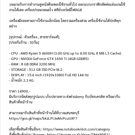
:เหมาะกับการทำงานดูหนังฟังเพลงใช้งานทั่วไป ออกแบบกราฟิกตัดต่อเล่นเกมใช้
งานได้เลย เครื่องประมวลผลไว #คีย์บอร์ดมีไฟRGB
:เครื่องมีรอยตามการใช้งานเล็กน้อย โดยรวมเครื่องสวย เครื่องใช้งานได้ปกติทุก
อย่าง
[อุปกรณ์ : ตัวเครื่อง , สายชาร์จแท้]
[ประกันร้าน : 30วัน]
- CPU : AMD Ryzen 5 4600H (3.00 GHz up to 4.00 GHz, 8 MB L3 Cache)
- GPU : NVIDIA GeForce GTX 1650 Ti (4GB GDDR5)
- RAM : 8 GB DDR4 3200 MHz
- STORAGE : 512 GB SSD PCIe M.2
- DISPLAY : 15.6 inch (1920x1080) Full HD 144 Hz
- น้ำหนัก 2.3 KG
ราคา 14900.-
มีบริการจัดส่งทุกรูปแบบ เก็บปลายทาง ส่งด่วนkerry รับบัตรเครดิต หรือมารับ
สินค้าที่หน้าร้าน
สามารถมารับสินค้าที่หน้าร้านได้ที่บางแสนชลบุรี
https://goo.gl/maps/bkzLPtJwMvPcuUXF7
เลือกซื้อสินค้าชิ้นอื่นๆ : https://www.notebooknbst.com/category
สั่งซื้อสินค้าผ่าน Shopee : https://shopee.co.th/shop/79668582/