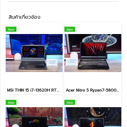
สินค้าเกี่ยวข้อง
New
New
MSI THIN 15 i7-13620H RTX-3050(4GB) Ram24 SSD512GB จอ15.6 FHD 144Hz เกมมิ่งสเปคสูง ดีไซน์สวยดูทันสมัย น้ำหนักเบาไม่ถึง2kg พร้อมประกันศูนย์2027 ราคาสุดคุ้มเพียง 23,900.-
Acer Nitro 5 Ryzen7-5800H RTX-3060(6GB) Ram16 SSD512 จอ15.6 FHD 144Hz เกมมิ่งสเปคสูง เครื่องพร้อมใช้งาน ราคาสุดคุ้มเพียง 19,900.-
New
New