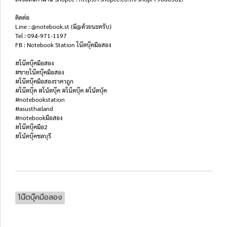
ติดต่อ
Line : @notebook.st (มี@ด้วยนะครับ)
Tel : 094-971-1197
FB : Notebook Station โน๊ตบุ๊คมือสอง
#โน๊ตบุ๊คมือสอง
#ขายโน๊ตบุ๊คมือสอง
#โน๊ตบุ๊คมือสองราคาถูก
#โน๊ตบุ๊ค #โน้ตบุ๊ค #โน็ตบุ๊ค #โน้ตบุ้ค
#notebookstation
#asusthailand
#notebookมือสอง
#โน๊ตบุ๊คมือ2
#โน้คบุ๊คชลบุรี
โน๊ตบุ๊คมือสอง