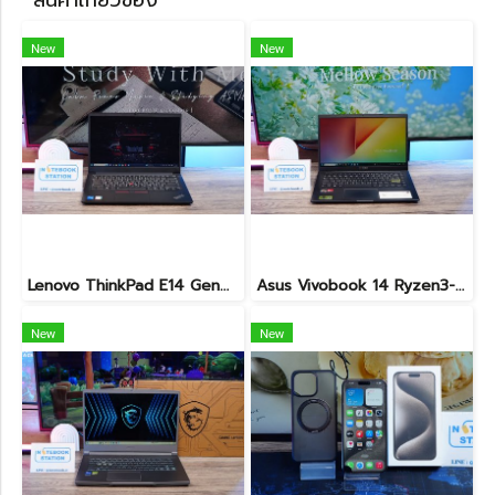
สินค้าเกี่ยวข้อง
New
New
Lenovo ThinkPad E14 Gen4 i5-1235U Ram40 SSD1TB จอ14นิ้ว FHD สเปคดีทำงานเก่ง ดีไซน์เล็กกะทักรัด พกพาใช้งานได้สะดวก เครื่องพร้อมใช้งานเพียง 22,990.-
Asus Vivobook 14 Ryzen3-3250U Ram4 SSD512 จอ14นิ้ว FHD สเปคทำงานทั่วไป ดีไซน์สวยทำจากวัสดุดี น้ำหนักเบา ราคาเพียง 5,990.-
New
New