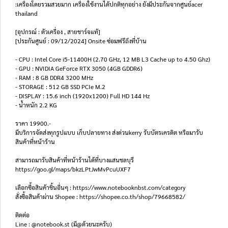
:เครื่องโดยรวมสวยมาก เครื่องใช้งานได้ปกติทุกอย่าง ยังมีประกันจากศูนย์acer
thailand
[อุปกรณ์ : ตัวเครื่อง , สายชาร์จแท้]
[ประกันศูนย์ : 09/12/2024] Onsite ซ่อมฟรีถึงที่บ้าน
- CPU : Intel Core i5-11400H (2.70 GHz, 12 MB L3 Cache up to 4.50 Ghz)
- GPU : NVIDIA GeForce RTX 3050 (4GB GDDR6)
- RAM : 8 GB DDR4 3200 MHz
- STORAGE : 512 GB SSD PCIe M.2
- DISPLAY : 15.6 inch (1920x1200) Full HD 144 Hz
- น้ำหนัก 2.2 KG
ราคา 19900.-
มีบริการจัดส่งทุกรูปแบบ เก็บปลายทาง ส่งด่วนkerry รับบัตรเครดิต หรือมารับ
สินค้าที่หน้าร้าน
สามารถมารับสินค้าที่หน้าร้านได้ที่บางแสนชลบุรี
https://goo.gl/maps/bkzLPtJwMvPcuUXF7
เลือกซื้อสินค้าชิ้นอื่นๆ : https://www.notebooknbst.com/category
สั่งซื้อสินค้าผ่าน Shopee : https://shopee.co.th/shop/79668582/
ติดต่อ
Line : @notebook.st (มี@ด้วยนะครับ)