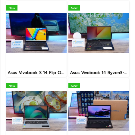
New
New
Asus Vivobook S 14 Flip OLED ทัชกรีนหมุนจอ360องศา Ryzen7-7730U Ram24 SSD512GB จอ14 2.8K OLED 90Hz จอภาพสวยคมชัดมาก ดีไซน์สวยทันสมัย ราคา 18,990.-
Asus Vivobook 14 Ryzen3-3250U Ram4 SSD512 จอ14นิ้ว FHD สเปคทำงานทั่วไป ดีไซน์สวยทำจากวัสดุดี น้ำหนักเบา ราคาเพียง 5,990.-
New
New