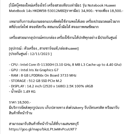
[โน๊ตบุ๊คของใหม่เครื่องโชว์ เครื่องสวยเทียบเท่ามือ1 รุ่น Notebook Huawei
MateBook 14s HKDW58-53012MBD]ราคามือ1 34,900.- ขายเพียง 18,500.-
:เหมาะกับการเล่นเกมออกแบบตัดต่อใช้งานพอได้เลย เครื่องประมวลผลไวมาก
#คีย์บอร์ดไฟ #จอทัสกรีน #สแกนนิ้วมือได้ #จอภาพคมชัดมาก
:เครื่องสวยมากอุปกรณ์ครบกล่อง เครื่องใช้งานได้ปกติทุกอย่าง มีประกันศูนย์
[อุปกรณ์ : ตัวเครื่อง , สายชาร์จแท้,กล่องhuawei]
[ประกันศูนย์ : 12/11/2023 ]
- CPU : Intel Core i5-11300H (3.10 GHz, 8 MB L3 Cache up to 4.40 Ghz)
- GPU : Intel Iris Xe Graphics G7
- RAM : 8 GB LPDDR4x On Board 3733 MHz
- STORAGE : 512 GB SSD PCIe M.2
- DISPLAY : 14.2 inch (2520 x 1680) 2.5K 100% sRGB
- น้ำหนัก 1.49 KG
ราคา 18,500.-
มีบริการจัดส่งทุกรูปแบบ เก็บปลายทาง ส่งด่วนkerry รับบัตรเครดิต หรือมารับ
สินค้าที่หน้าร้าน
สามารถมารับสินค้าที่หน้าร้านได้ที่บางแสนชลบุรี
https://goo.gl/maps/bkzLPtJwMvPcuUXF7