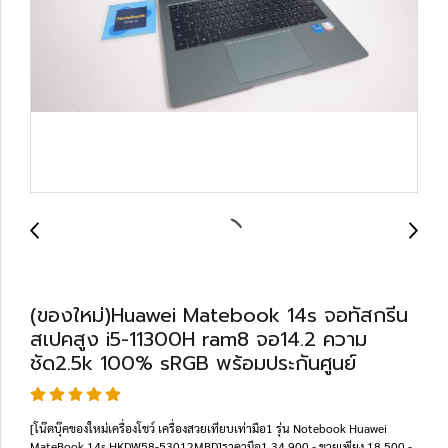
(ของใหม่)Huawei Matebook 14s จอทัสกรีน
สเปคสูง i5-11300H ram8 จอ14.2 ความ
ชัด2.5k 100% sRGB พร้อมประกันศูนย์
[โน๊ตบุ๊คของใหม่เครื่องโชว์ เครื่องสวยเทียบเท่ามือ1 รุ่น Notebook Huawei
MateBook 14s HKDW58-53012MBD]ราคามือ1 34,900.- ขายเพียง 18,500.-