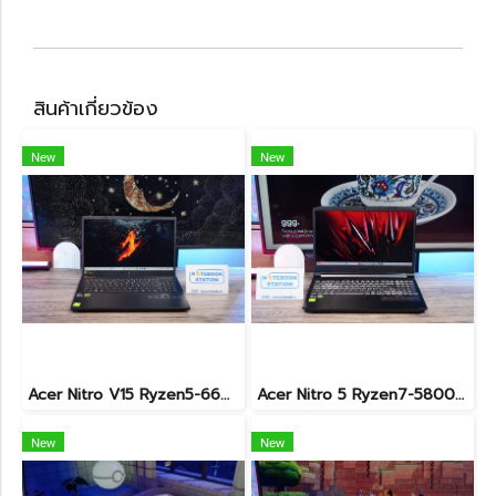
สินค้าเกี่ยวข้อง
New
New
Acer Nitro V15 Ryzen5-6600H RTX2050(4GB) RAM16 512GB SSD จอ15.6นิ้ว FHD 165Hz sRGB100% เกมมิ่งรุ่นใหม่ ดีไซน์เครื่องบาง สวยเท่ดูทันสมัย มีประกันศูนย์2028 ราคาสุดคุ้มเพียง 17,990.-
Acer Nitro 5 Ryzen7-5800H RTX-3060(6GB) Ram16 SSD512 จอ15.6 FHD 144Hz เกมมิ่งสเปคสูง เครื่องพร้อมใช้งาน ราคาสุดคุ้มเพียง 19,900.-
New
New