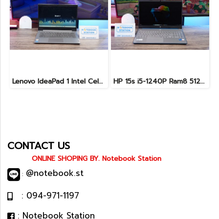
Lenovo IdeaPad 1 Intel Celeron N4020 Ram4 SSD256GB จอ14.0 HD หน้าจอเล็กเหมาะแก่การพกพา ใช้งานทั่วไป ราคาถูกมาก เพียง 3,900.- พร้อมใช้งาน(สินค้ามีตำหนิขายถูกประกันร้าน7วัน)
HP 15s i5-1240P Ram8 512GB M.2 จอ15.6นิ้ว FHD IPS สเปคดี ทำงานเก่ง จอใหญ่ มีแป้นตัวเลขแยก ดีไซน์เรียบหรูบางเบา พร้อมใช้งานเพียง 11,990.-เท่านั้น
CONTACT US
ONLINE SHOPING BY. Notebook Station
@notebook.st
:
: 094-971-1197
: Notebook Station