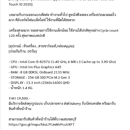
Touch ID 2020]
:เหมาะกับงานออกแบบตัดต่อ ทำงานทั่วไป ดูหนังฟังเพลง เครื่องประมวลผลไว
มาก คีย์บอร์ดไฟแบล็คไลท์ ใช้งานที่มืดได้สะดวก
:เครื่องสวยมาก รอยตามการใช้งานเล็กน้อย ใช้งานได้ปกติทุกอย่าง Cycle count
120 ครั้ง สุขภาพแบตปกติ
[อุปกรณ์ : ตัวเครื่อง , สายชาร์จแท้,กล่องApple]
[ประกันร้าน :30วัน]
- CPU : Intel Core i5-8257U (1.40 GHz, 6 MB L3 Cache up to 3.90 Ghz)
- GPU : Intel Iris Plus Graphics 645
- RAM : 8 GB DDR3L OnBoard 2133 MHz
- STORAGE : 256 GB SSD PCIe M.2 Gen 3
- DISPLAY : 13.3 inch (2560x1600) QHD
- น้ำหนัก 1.4 KG
ราคา 19,500.-
มีบริการจัดส่งทุกรูปแบบ เก็บปลายทาง ส่งด่วนkerry รับบัตรเครดิต หรือมารับ
สินค้าที่หน้าร้าน
สามารถมารับสินค้าที่หน้าร้านได้ที่บางแสนชลบุรี
https://goo.gl/maps/bkzLPtJwMvPcuUXF7