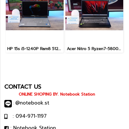
HP 15s i5-1240P Ram8 512GB M.2 จอ15.6นิ้ว FHD IPS สเปคดี ทำงานเก่ง จอใหญ่ มีแป้นตัวเลขแยก ดีไซน์เรียบหรูบางเบา พร้อมใช้งานเพียง 11,990.-เท่านั้น
Acer Nitro 5 Ryzen7-5800H RTX-3060(6GB) Ram16 SSD512 จอ15.6 FHD 144Hz เกมมิ่งสเปคสูง เครื่องพร้อมใช้งาน ราคาสุดคุ้มเพียง 19,900.-
CONTACT US
ONLINE SHOPING BY. Notebook Station
@notebook.st
:
: 094-971-1197
: Notebook Station