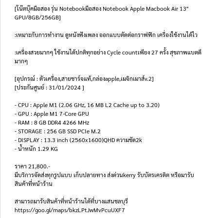
[โน๊ตบุ๊คมือสอง รุ่น Notebookมือสอง Notebook Apple Macbook Air 13"
GPU/8GB/256GB]
:เหมาะกับการทำงาน ดูหนังฟังเพลง ออกแบบตัดต่อกราฟฟิก เครื่องใช้งานได้ไว
:เครื่องสวยมากๆ ใช้งานได้ปกติทุกอย่าง Cycle countเพียง 27 ครั้ง สุขภาพแบตดี
มากๆ
[อุปกรณ์ : ตัวเครื่อง,สายชาร์จแท้,กล่องapple,เมจิกเมาส์v.2]
[ประกันศูนย์ : 31/01/2024 ]
- CPU : Apple M1 (2.06 GHz, 16 MB L2 Cache up to 3.20)
- GPU : Apple M1 7-Core GPU
- RAM : 8 GB DDR4 4266 MHz
- STORAGE : 256 GB SSD PCIe M.2
- DISPLAY : 13.3 inch (2560x1600)QHD ความชัด2k
- น้ำหนัก 1.29 KG
ราคา 21,800.-
มีบริการจัดส่งทุกรูปแบบ เก็บปลายทาง ส่งด่วนkerry รับบัตรเครดิต หรือมารับ
สินค้าที่หน้าร้าน
สามารถมารับสินค้าที่หน้าร้านได้ที่บางแสนชลบุรี
https://goo.gl/maps/bkzLPtJwMvPcuUXF7