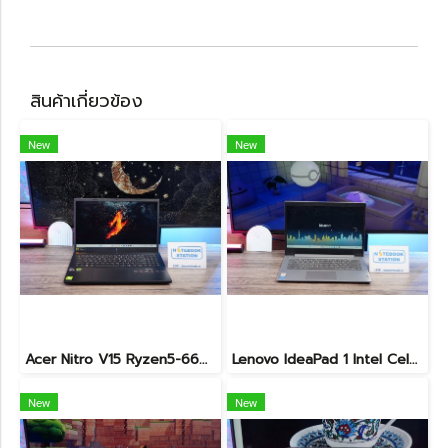
สินค้าเกี่ยวข้อง
New
New
Acer Nitro V15 Ryzen5-6600H RTX2050(4GB) RAM16 512GB SSD จอ15.6นิ้ว FHD 165Hz sRGB100% เกมมิ่งรุ่นใหม่ ดีไซน์เครื่องบาง สวยเท่ดูทันสมัย มีประกันศูนย์2028 ราคาสุดคุ้มเพียง 17,990.-
Lenovo IdeaPad 1 Intel Celeron N4020 Ram4 SSD256GB จอ14.0 HD หน้าจอเล็กเหมาะแก่การพกพา ใช้งานทั่วไป ราคาถูกมาก เพียง 3,900.- พร้อมใช้งาน(สินค้ามีตำหนิขายถูกประกันร้าน7วัน)
New
New