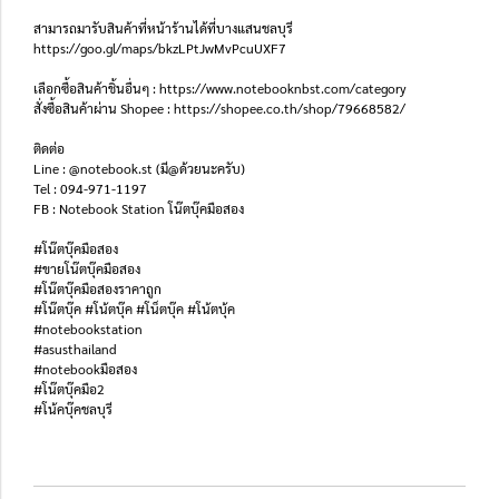
สามารถมารับสินค้าที่หน้าร้านได้ที่บางแสนชลบุรี
https://goo.gl/maps/bkzLPtJwMvPcuUXF7
เลือกซื้อสินค้าชิ้นอื่นๆ : https://www.notebooknbst.com/category
สั่งซื้อสินค้าผ่าน Shopee : https://shopee.co.th/shop/79668582/
ติดต่อ
Line : @notebook.st (มี@ด้วยนะครับ)
Tel : 094-971-1197
FB : Notebook Station โน๊ตบุ๊คมือสอง
#โน๊ตบุ๊คมือสอง
#ขายโน๊ตบุ๊คมือสอง
#โน๊ตบุ๊คมือสองราคาถูก
#โน๊ตบุ๊ค #โน้ตบุ๊ค #โน็ตบุ๊ค #โน้ตบุ้ค
#notebookstation
#asusthailand
#notebookมือสอง
#โน๊ตบุ๊คมือ2
#โน้คบุ๊คชลบุรี