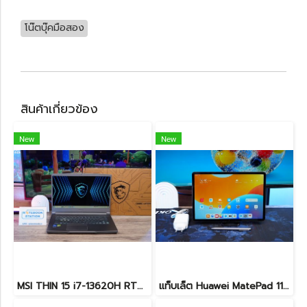
โน๊ตบุ๊คมือสอง
สินค้าเกี่ยวข้อง
New
New
MSI THIN 15 i7-13620H RTX-2050(4GB) Ram8 SSD512 จอ15.6 FHD 144Hz สเปคเกมมิ่ง คีย์บอร์ดไฟสีฟ้า ดีไซน์เรียบหรู น้ำหนักเบาไม่ถึง2kg เครื่องมีประกันศูนย์พร้อมใช้งานในราคาสุดคุ้มเพียง 18,500.-เท่านั้น
แท็บเล็ต Huawei MatePad 11.5 Wi-Fi (6+128) Midnight Grey มีปากกามาให้ พร้อมใช้งาน ราคาเพียง 6,490.-