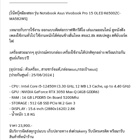
..............................................................
[โน๊ตบุ๊คมืองสอง รุ่น Notebook Asus Vivobook Pro 15 OLED K6500ZC-
MA582WS]
:เหมาะกับการใช้งาน ออกแบบตัดต่อกราฟฟิกวีดีโอ เล่นเกมออนไลน์ ดูหนังฟัง
เพลงใช้งานทั่วไป ใช้งานหนักได้ค่อนข้างลื่นไหล #จอ2.8k #สเปคสูง #คีย์บอร์ด
ไฟ
:เครื่องสวยมากๆ อุปกรณ์ครบกล่อง เครื่องใช้งานได้ปกติทุกอย่าง พร้อมประกัน
ศูนย์เกือบ1ปี
[อุปกรณ์ : ตัวเครื่อง , สายชาร์จแท้,กล่องasus,กระเป๋าasus]
[ประกันศูนย์ : 25/08/2024 ]
- CPU : Intel Core i5-12450H (3.30 GHz, 12 MB L3 Cache, up to 4.40 GHz)
- GPU : NVIDIA GeForce RTX 3050 Max-Q (4GB GDDR6)
- RAM : 16 GB LPDDR5 On Board 5200Mhz
- STORAGE : 512 GB SSD PCIe M.2 Gen 3
- DISPLAY : 15.6 inch (2880x1620) 2.8K
- น้ำหนัก 1.8 KG
ราคา 23,900.-
มีบริการจัดส่งทุกรูปแบบ เก็บปลายทาง ส่งด่วนkerry รับบัตรเครดิต หรือมารับ
สินค้าที่หน้าร้าน