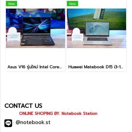
New
New
Asus V16 รุ่นใหม่ Intel Core5-210H RTX-4050(6GB) Ram16 512GB M.2 จอ16นิ้ว WUXGA 144Hz จอสวย สเปคสูง ดีไซน์ตัวเครื่องเรียบสวยดูทันสมัย พร้แมประกันศูนย์ยาวๆถึงปี2028 ขายในราคาสุดตุ้มเพียง 25,990.-เท่านั้น
Huawei Matebook D15 i3-10110U Ram8 256GB M.2 จอ15.6นิ้ว FHD IPS 60hz สเปคทำงานทั่วไป หน้าจอใหญ่ ดีไซน์เครื่องบางเบา เครื่องพร้อมใช้งาน ขายถูกเพียง 6,990.-เท่านั้น
CONTACT US
ONLINE SHOPING BY. Notebook Station
@notebook.st
: