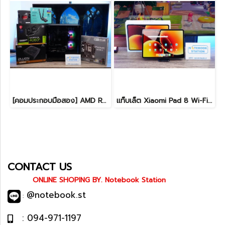
[คอมประกอบมือสอง] AMD Ryzen5-7500F / RTX-4060Ti(8GB) / 16B(8GBx2) DDR5 5600MHz / 1TB SSD M.2 / ASUS PRIME A620M-K / SUPER FLOWER ZILLION 650W 80 PLUS BRONZE สเปคสูง พร้อมใช้งานในราาสุดคุ้มเพียง 24,990.-
แท็บเล็ต Xiaomi Pad 8 Wi-Fi (8+128GB) Gray ขนาด 11.2นิ้ว เครื่องสวยอุปกรณ์ครบกล่อง รีเซ็ตคืนค่าให้พร้อมใช้งาน ราคาสุดคุ้มเพียง 8,990.- ประกันศูนย์ยาว1ปีกว่า
CONTACT US
ONLINE SHOPING BY. Notebook Station
@notebook.st
:
: 094-971-1197