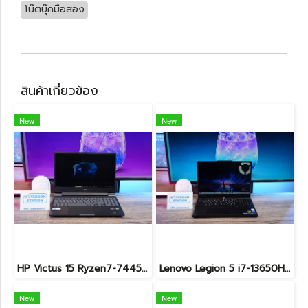
โน๊ตบุ๊คมือสอง
สินค้าเกี่ยวข้อง
New
New
HP Victus 15 Ryzen7-7445HS RTX4050(6GB) Ram16 SSD512GB จอ15.6 FHD 144Hz เกมมิ่งสเปคสูง มีประกันศูนย์ เพียง 26,900.-
Lenovo Legion 5 i7-13650HX RTX5060(8GB) RAM16 512GB M.2 จอ15.3นิ้ว FHD+ 165Hz เกมมิ่งสเปคสูง คีย์บอร์ดไฟสีขาว ดีไซน์เรียบหรูดูทันสมัย ประกันศูนย์ยาวถึงปี2028 เครื่องพร้อมใช้งานในราคาสุดคุ้มเพียง 39,990.-
New
New