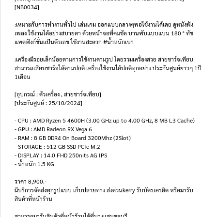
[NB0034]
:เหมาะกับการทำงานทั่วไป เล่นเกม ออกแบบกลางๆพอใช้งานได้เลย ดูหนังฟัง
เพลง ใช้งานได้อย่างสบายตา ด้วยหน้าจอที่คมชัด บานพับแบบแบน 180 ° ทัช
แพดฟังก์ชั่นแป้นตัวเลข ใช้งานสะดวก #น้ำหนักเบา
:เครื่องมีรอยเล็กน้อยตามการใช้งานตามรูป โดยรวมเครื่องสวย สายชาร์จเทียบ
สามารถเสียบชาร์จได้ตามปกติ เครื่องใช้งานได้ปกติทุกอย่าง ประกันศูนย์ยาวๆ 1ปี
1เดือน
[อุปกรณ์ : ตัวเครื่อง , สายชาร์จเทียบ]
[ประกันศูนย์ : 25/10/2024]
- CPU : AMD Ryzen 5 4600H (3.00 GHz up to 4.00 GHz, 8 MB L3 Cache)
- GPU : AMD Radeon RX Vega 6
- RAM : 8 GB DDR4 On Board 3200Mhz (2Slot)
- STORAGE : 512 GB SSD PCIe M.2
- DISPLAY : 14.0 FHD 250nits AG IPS
- น้ำหนัก 1.5 KG
ราคา 8,900.-
มีบริการจัดส่งทุกรูปแบบ เก็บปลายทาง ส่งด่วนkerry รับบัตรเครดิต หรือมารับ
สินค้าที่หน้าร้าน
สามารถมารับสินค้าที่หน้าร้านได้ที่บางแสนชลบุรี