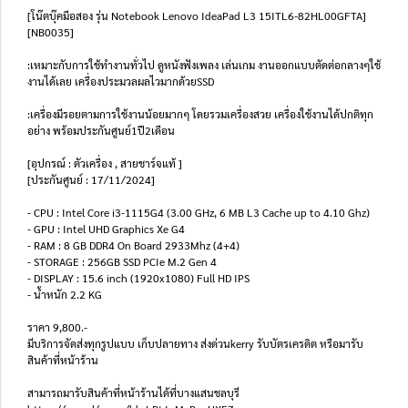
[โน๊ตบุ๊คมือสอง รุ่น Notebook Lenovo IdeaPad L3 15ITL6-82HL00GFTA]
[NB0035]
:เหมาะกับการใช้ทำงานทั่วไป ดูหนังฟังเพลง เล่นเกม งานออกแบบตัดต่อกลางๆใช้
งานได้เลย เครื่องประมวลผลไวมากด้วยSSD
:เครื่องมีรอยตามการใช้งานน้อยมากๆ โดยรวมเครื่องสวย เครื่องใช้งานได้ปกติทุก
อย่าง พร้อมประกันศูนย์1ปี2เดือน
[อุปกรณ์ : ตัวเครื่อง , สายชาร์จแท้ ]
[ประกันศูนย์ : 17/11/2024]
- CPU : Intel Core i3-1115G4 (3.00 GHz, 6 MB L3 Cache up to 4.10 Ghz)
- GPU : Intel UHD Graphics Xe G4
- RAM : 8 GB DDR4 On Board 2933Mhz (4+4)
- STORAGE : 256GB SSD PCIe M.2 Gen 4
- DISPLAY : 15.6 inch (1920x1080) Full HD IPS
- น้ำหนัก 2.2 KG
ราคา 9,800.-
มีบริการจัดส่งทุกรูปแบบ เก็บปลายทาง ส่งด่วนkerry รับบัตรเครดิต หรือมารับ
สินค้าที่หน้าร้าน
สามารถมารับสินค้าที่หน้าร้านได้ที่บางแสนชลบุรี