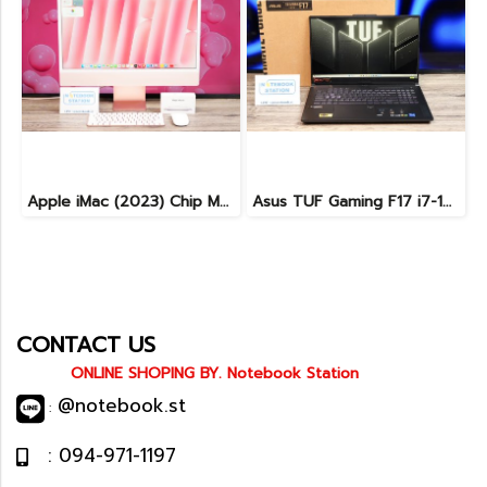
Apple iMac (2023) Chip M3 Ram8GB SSD256GB จอขนาด 24นิ้ว ความชัดระดับ Retina 4.5k จอภาพสวย สเปคสูง อุปกรณ์ครบเซ็ต ราคาสุดคุ้มเพียง 32,990.-
Asus TUF Gaming F17 i7-12700H RTX4050 Ram16 SSD512 จอ17.3 144Hz เครื่องสวย จอใหญ่ สเปคแรง ครบกล่อง เพียง 34,990.-เท่านั้น
CONTACT US
ONLINE SHOPING BY. Notebook Station
@notebook.st
:
: 094-971-1197