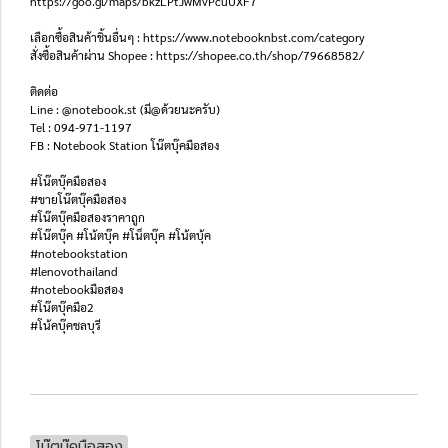
https://goo.gl/maps/bkzLPtJwMvPcuUXF7
เลือกซื้อสินค้าชิ้นอื่นๆ : https://www.notebooknbst.com/category
สั่งซื้อสินค้าผ่าน Shopee : https://shopee.co.th/shop/79668582/
ติดต่อ
Line : @notebook.st (มี@ด้วยนะครับ)
Tel : 094-971-1197
FB : Notebook Station โน๊ตบุ๊คมือสอง
#โน๊ตบุ๊คมือสอง
#ขายโน๊ตบุ๊คมือสอง
#โน๊ตบุ๊คมือสองราคาถูก
#โน๊ตบุ๊ค #โน้ตบุ๊ค #โน็ตบุ๊ค #โน้ตบุ้ค
#notebookstation
#lenovothailand
#notebookมือสอง
#โน๊ตบุ๊คมือ2
#โน้คบุ๊คชลบุรี
โน๊ตบุ๊คมือสอง