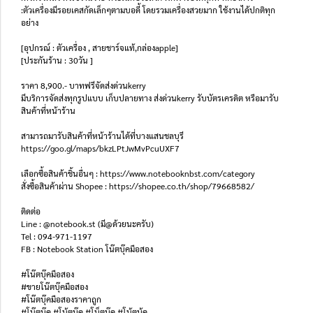
:ตัวเครื่องมีรอยเคสกัดเล็กๆตามบอดี้ โดยรวมเครื่องสวยมาก ใช้งานได้ปกติทุก
อย่าง
[อุปกรณ์ : ตัวเครื่อง , สายชาร์จแท้,กล่องapple]
[ประกันร้าน : 30วัน ]
ราคา 8,900.- บาทฟรีจัดส่งด่วนkerry
มีบริการจัดส่งทุกรูปแบบ เก็บปลายทาง ส่งด่วนkerry รับบัตรเครดิต หรือมารับ
สินค้าที่หน้าร้าน
สามารถมารับสินค้าที่หน้าร้านได้ที่บางแสนชลบุรี
https://goo.gl/maps/bkzLPtJwMvPcuUXF7
เลือกซื้อสินค้าชิ้นอื่นๆ : https://www.notebooknbst.com/category
สั่งซื้อสินค้าผ่าน Shopee : https://shopee.co.th/shop/79668582/
ติดต่อ
Line : @notebook.st (มี@ด้วยนะครับ)
Tel : 094-971-1197
FB : Notebook Station โน๊ตบุ๊คมือสอง
#โน๊ตบุ๊คมือสอง
#ขายโน๊ตบุ๊คมือสอง
#โน๊ตบุ๊คมือสองราคาถูก
#โน๊ตบุ๊ค #โน้ตบุ๊ค #โน็ตบุ๊ค #โน้ตบุ้ค