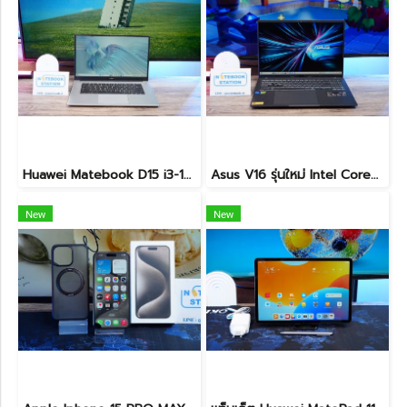
Huawei Matebook D15 i3-10110U Ram8 256GB M.2 จอ15.6นิ้ว FHD IPS 60hz สเปคทำงานทั่วไป หน้าจอใหญ่ ดีไซน์เครื่องบางเบา เครื่องพร้อมใช้งาน ขายถูกเพียง 6,990.-เท่านั้น
Asus V16 รุ่นใหม่ Intel Core5-210H RTX-4050(6GB) Ram16 512GB M.2 จอ16นิ้ว WUXGA 144Hz จอสวย สเปคสูง ดีไซน์ตัวเครื่องเรียบสวยดูทันสมัย พร้แมประกันศูนย์ยาวๆถึงปี2028 ขายในราคาสุดตุ้มเพียง 25,990.-เท่านั้น
New
New