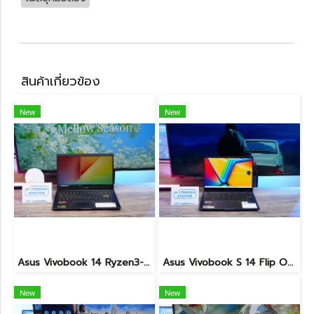
สินค้าเกี่ยวข้อง
New
New
Asus Vivobook 14 Ryzen3-3250U Ram4 SSD512 จอ14นิ้ว FHD สเปคทำงานทั่วไป ดีไซน์สวยทำจากวัสดุดี น้ำหนักเบา ราคาเพียง 5,990.-
Asus Vivobook S 14 Flip OLED ทัชกรีนหมุนจอ360องศา Ryzen7-7730U Ram24 SSD512GB จอ14 2.8K OLED 90Hz จอภาพสวยคมชัดมาก ดีไซน์สวยทันสมัย ราคา 18,990.-
New
New