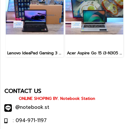
Lenovo IdeaPad Gaming 3 Ryzen5-5500H RAM16 RTX2050(4GB) 512GB M.2 จอ15.6 FHD 144Hz สเปคเกมมิ่ง คีย์บอร์ดไฟสีRGB เครื่องพร้อมใช้งาน ราคาเพียง 16,900.-
Acer Aspire Go 15 i3-N305 Ram8 SSD512 หน้าจอ15.6 FHD ตัวเครื่องดีไซน์สวยดูทันสมัย สเปคดี ทำงานเก่ง เครื่องพร้อมใช้งาน ขายเพียง 8,999.-
CONTACT US
ONLINE SHOPING BY. Notebook Station
@notebook.st
:
: 094-971-1197