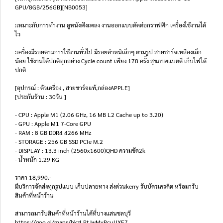
GPU/8GB/256GB][NB0053]
:เหมาะกับการทำงาน ดูหนังฟังเพลง งานออกแบบตัดต่อกราฟฟิก เครื่องใช้งานได้
ไว
:เครื่องมีรอยตามการใช้งานทั่วไป มีรอยตำหนิเล็กๆ ตามรูป สายชาร์จเหลืองเล็ก
น้อย ใช้งานได้ปกติทุกอย่าง Cycle count เพียง 178 ครั้ง สุขภาพแบตดี เก็บไฟได้
ปกติ
[อุปกรณ์ : ตัวเครื่อง , สายชาร์จแท้,กล่องAPPLE]
[ประกันร้าน : 30วัน ]
- CPU : Apple M1 (2.06 GHz, 16 MB L2 Cache up to 3.20)
- GPU : Apple M1 7-Core GPU
- RAM : 8 GB DDR4 4266 MHz
- STORAGE : 256 GB SSD PCIe M.2
- DISPLAY : 13.3 inch (2560x1600)QHD ความชัด2k
- น้ำหนัก 1.29 KG
ราคา 18,990.-
มีบริการจัดส่งทุกรูปแบบ เก็บปลายทาง ส่งด่วนkerry รับบัตรเครดิต หรือมารับ
สินค้าที่หน้าร้าน
สามารถมารับสินค้าที่หน้าร้านได้ที่บางแสนชลบุรี
https://goo.gl/maps/bkzLPtJwMvPcuUXF7