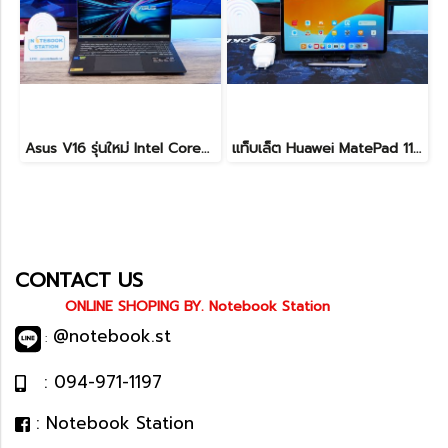
Asus V16 รุ่นใหม่ Intel Core5-210H RTX-4050(6GB) Ram16 512GB M.2 จอ16นิ้ว WUXGA 144Hz จอสวย สเปคสูง ดีไซน์ตัวเครื่องเรียบสวยดูทันสมัย พร้แมประกันศูนย์ยาวๆถึงปี2028 ขายในราคาสุดตุ้มเพียง 25,990.-เท่านั้น
แท็บเล็ต Huawei MatePad 11.5 Wi-Fi (6+128) Midnight Grey มีปากกามาให้ พร้อมใช้งาน ราคาเพียง 6,490.-
CONTACT US
ONLINE SHOPING BY. Notebook Station
@notebook.st
:
: 094-971-1197
: Notebook Station