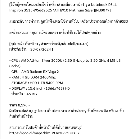
[โน๊ตบุ๊คของใหม่เครื่องโชว์ เครื่องสวยเทียบเท่ามือ1 รุ่น Notebook DELL
Inspiron 3515-W56625257ATHW10 Platinum Silver][NB0079]
:เหมาะกับการทำงานดูหนังฟังเพลงใช้งานทั่วไป เครื่องประมวลผลไวมากด้วยSSD
:เครื่องสวยมากอุปกรณ์ครบกล่อง เครื่องใช้งานได้ปกติทุกอย่าง
[อุปกรณ์ : ตัวเครื่อง , สายชาร์จแท้,กล่องdell,กระเป๋า]
[ประกันร้าน : 28/07/2024 ]
- CPU : AMD Athlon Silver 3050U (2.30 GHz up to 3.20 GHz, 4 MB L3
Cache)
- GPU : AMD Radeon RX Vega 2
- RAM : 4 GB DDR4 2400Mhz
- STORAGE : HDD 1 TB 5400 RPM
- DISPLAY : 15.6 inch (1366x768) HD
- น้ำหนัก 1.69 KG
ราคา 8,590.-
มีบริการจัดส่งทุกรูปแบบ เก็บปลายทาง ส่งด่วนkerry รับบัตรเครดิต หรือมารับ
สินค้าที่หน้าร้าน
สามารถมารับสินค้าที่หน้าร้านได้ที่บางแสนชลบุรี
https://goo.gl/maps/bkzLPtJwMvPcuUXF7