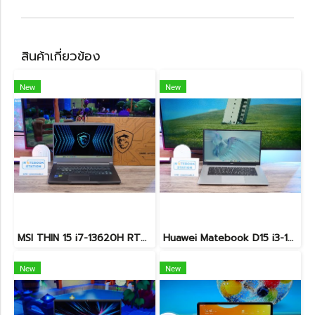
สินค้าเกี่ยวข้อง
New
New
MSI THIN 15 i7-13620H RTX-2050(4GB) Ram8 SSD512 จอ15.6 FHD 144Hz สเปคเกมมิ่ง คีย์บอร์ดไฟสีฟ้า ดีไซน์เรียบหรู น้ำหนักเบาไม่ถึง2kg เครื่องมีประกันศูนย์พร้อมใช้งานในราคาสุดคุ้มเพียง 18,500.-เท่านั้น
Huawei Matebook D15 i3-10110U Ram8 256GB M.2 จอ15.6นิ้ว FHD IPS 60hz สเปคทำงานทั่วไป หน้าจอใหญ่ ดีไซน์เครื่องบางเบา เครื่องพร้อมใช้งาน ขายถูกเพียง 6,990.-เท่านั้น
New
New