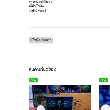
#notebookมือสอง
#โน๊ตบุ๊คมือ2
#โน้คบุ๊คชลบุรี
โน๊ตบุ๊คมือสอง
สินค้าเกี่ยวข้อง
New
New