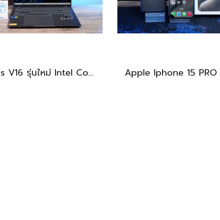
Asus V16 รุ่นใหม่ Intel Core5-210H RTX-4050(6GB) Ram16 512GB M.2 จอ16นิ้ว WUXGA 144Hz จอสวย สเปคสูง ดีไซน์ตัวเครื่องเรียบสวยดูทันสมัย พร้แมประกันศูนย์ยาวๆถึงปี2028 ขายในราคาสุดตุ้มเพียง 25,990.-เท่านั้น
BEST DEAL