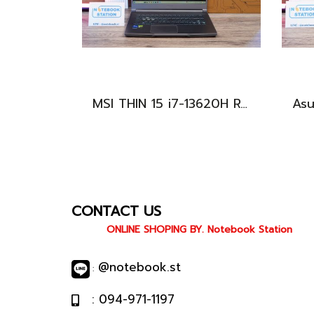
MSI THIN 15 i7-13620H RTX-2050(4GB) Ram8 SSD512 จอ15.6 FHD 144Hz สเปคเกมมิ่ง คีย์บอร์ดไฟสีฟ้า ดีไซน์เรียบหรู น้ำหนักเบาไม่ถึง2kg เครื่องมีประกันศูนย์พร้อมใช้งานในราคาสุดคุ้มเพียง 18,500.-เท่านั้น
CONTACT US
ONLINE SHOPING BY. Notebook Station
@notebook.st
:
: 094-971-1197