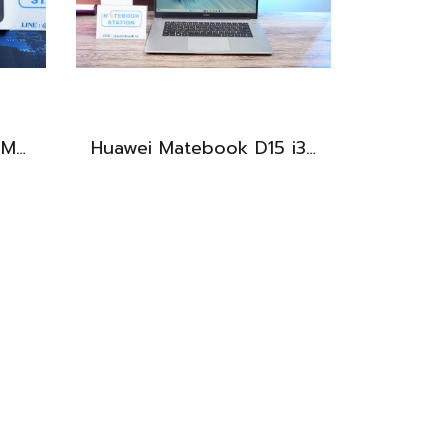
Apple Iphone 15 PRO MAX NATURAL TITANIUM 256GB สุขภาพแบต 87% อุปกรณ์ครบกล่อง ขายเพียง 11,990.-
Huawei Matebook D15 i3-10110U Ram8 256GB M.2 จอ15.6นิ้ว FHD IPS 60hz สเปคทำงานทั่วไป หน้าจอใหญ่ ดีไซน์เครื่องบางเบา เครื่องพร้อมใช้งาน ขายถูกเพียง 6,990.-เท่านั้น