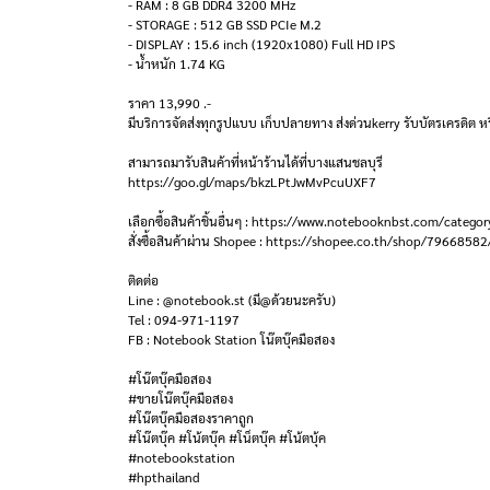
- RAM : 8 GB DDR4 3200 MHz
- STORAGE : 512 GB SSD PCIe M.2
- DISPLAY : 15.6 inch (1920x1080) Full HD IPS
- น้ำหนัก 1.74 KG
ราคา 13,990 .-
มีบริการจัดส่งทุกรูปแบบ เก็บปลายทาง ส่งด่วนkerry รับบัตรเครดิต หร
สามารถมารับสินค้าที่หน้าร้านได้ที่บางแสนชลบุรี
https://goo.gl/maps/bkzLPtJwMvPcuUXF7
เลือกซื้อสินค้าชิ้นอื่นๆ : https://www.notebooknbst.com/categor
สั่งซื้อสินค้าผ่าน Shopee : https://shopee.co.th/shop/79668582
ติดต่อ
Line : @notebook.st (มี@ด้วยนะครับ)
Tel : 094-971-1197
FB : Notebook Station โน๊ตบุ๊คมือสอง
#โน๊ตบุ๊คมือสอง
#ขายโน๊ตบุ๊คมือสอง
#โน๊ตบุ๊คมือสองราคาถูก
#โน๊ตบุ๊ค #โน้ตบุ๊ค #โน็ตบุ๊ค #โน้ตบุ้ค
#notebookstation
#hpthailand