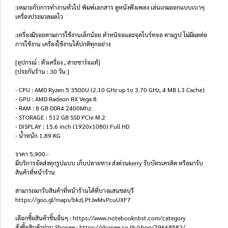
:เหมาะกับการทำงานทั่วไป พิมพ์เอกสาร ดูหนังฟังเพลง เล่นเกมออกแบบเบาๆ
เครื่องประมวลผลไว
:เครื่องมีรอยตามการใช้งานเล็กน้อย ตำหนิจอและจุดไบร์ทจอ ตามรูป ไม่มีผลต่อ
การใช้งาน เครื่องใช้งานได้ปกติทุกอย่าง
[อุปกรณ์ : ตัวเครื่อง , สายชาร์จแท้]
[ประกันร้าน : 30 วัน ]
- CPU : AMD Ryzen 5 3500U (2.10 GHz up to 3.70 GHz, 4 MB L3 Cache)
- GPU : AMD Radeon RX Vega 8
- RAM : 8 GB DDR4 2400Mhz
- STORAGE : 512 GB SSD PCIe M.2
- DISPLAY : 15.6 inch (1920x1080) Full HD
- น้ำหนัก 1.89 KG
ราคา 5,900.-
มีบริการจัดส่งทุกรูปแบบ เก็บปลายทาง ส่งด่วนkerry รับบัตรเครดิต หรือมารับ
สินค้าที่หน้าร้าน
สามารถมารับสินค้าที่หน้าร้านได้ที่บางแสนชลบุรี
https://goo.gl/maps/bkzLPtJwMvPcuUXF7
เลือกซื้อสินค้าชิ้นอื่นๆ : https://www.notebooknbst.com/category
สั่งซื้อสินค้าผ่าน Shopee : https://shopee.co.th/shop/79668582/