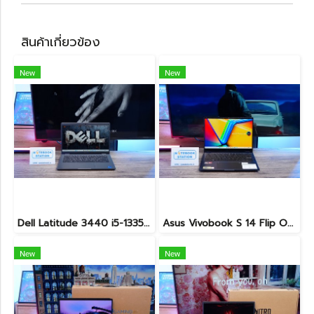
สินค้าเกี่ยวข้อง
New
New
Dell Latitude 3440 i5-1335U Ram8 SSD512 จอ14นิ้ว สเปคดี คีย์บอร์ดไฟ เครื่องประมวลผลไวพร้อมใช้งาน เพียง 13,990.-
Asus Vivobook S 14 Flip OLED ทัชกรีนหมุนจอ360องศา Ryzen7-7730U Ram24 SSD512GB จอ14 2.8K OLED 90Hz จอภาพสวยคมชัดมาก ดีไซน์สวยทันสมัย ราคา 18,990.-
New
New