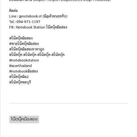
ติดต่อ
Line : @notebook.st (มี@ด้วยนะครับ)
Tel : 094-971-1197
FB : Notebook Station โน๊ตบุ๊คมือสอง
#โน๊ตบุ๊คมือสอง
#ขายโน๊ตบุ๊คมือสอง
#โน๊ตบุ๊คมือสองราคาถูก
#โน๊ตบุ๊ค #โน้ตบุ๊ค #โน็ตบุ๊ค #โน้ตบุ้ค
#notebookstation
#acerthailand
#notebookมือสอง
#โน๊ตบุ๊คมือ2
#โน้คบุ๊คชลบุรี
โน๊ตบุ๊คมือสอง