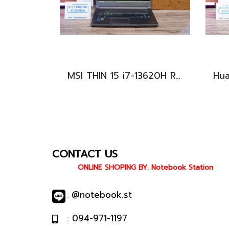
MSI THIN 15 i7-13620H RTX-2050(4GB) Ram8 SSD512 จอ15.6 FHD 144Hz สเปคเกมมิ่ง คีย์บอร์ดไฟสีฟ้า ดีไซน์เรียบหรู น้ำหนักเบาไม่ถึง2kg เครื่องมีประกันศูนย์พร้อมใช้งานในราคาสุดคุ้มเพียง 18,500.-เท่านั้น
CONTACT US
ONLINE SHOPING BY. Notebook Station
@notebook.st
:
: 094-971-1197