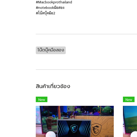
#Macbookprothailand
#notebookมือสอง
#โน๊ตบุ๊คมือ2
โน๊ตบุ๊คมือสอง
สินค้าเกี่ยวข้อง
New
New