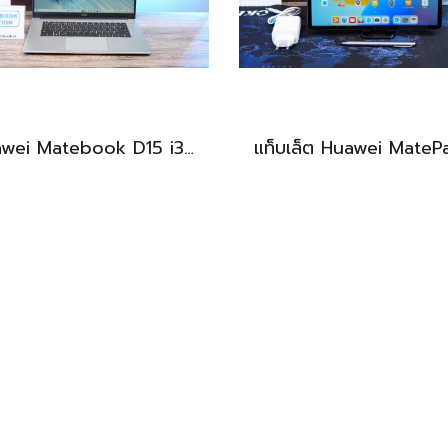
Huawei Matebook D15 i3-10110U Ram8 256GB M.2 จอ15.6นิ้ว FHD IPS 60hz สเปคทำงานทั่วไป หน้าจอใหญ่ ดีไซน์เครื่องบางเบา เครื่องพร้อมใช้งาน ขายถูกเพียง 6,990.-เท่านั้น
BEST DEAL