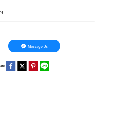
5]
Message Us
are