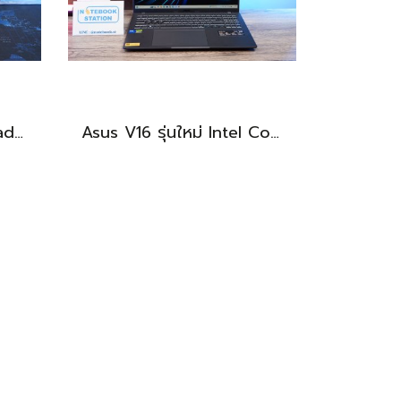
แท็บเล็ต Huawei MatePad 11.5 Wi-Fi (6+128) Midnight Grey มีปากกามาให้ พร้อมใช้งาน ราคาเพียง 6,490.-
Asus V16 รุ่นใหม่ Intel Core5-210H RTX-4050(6GB) Ram16 512GB M.2 จอ16นิ้ว WUXGA 144Hz จอสวย สเปคสูง ดีไซน์ตัวเครื่องเรียบสวยดูทันสมัย พร้แมประกันศูนย์ยาวๆถึงปี2028 ขายในราคาสุดตุ้มเพียง 25,990.-เท่านั้น