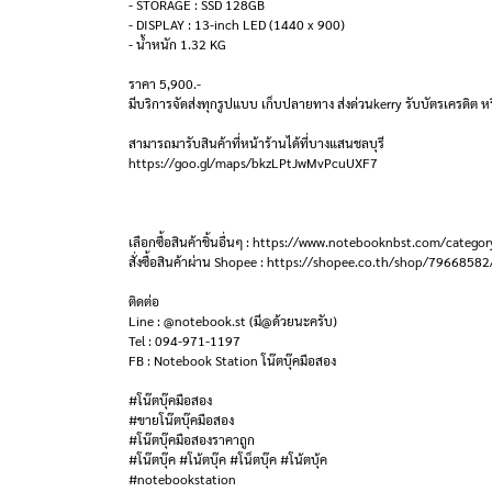
- STORAGE : SSD 128GB
- DISPLAY : 13-inch LED (1440 x 900)
- น้ำหนัก 1.32 KG
ราคา 5,900.-
มีบริการจัดส่งทุกรูปแบบ เก็บปลายทาง ส่งด่วนkerry รับบัตรเครดิต หร
สามารถมารับสินค้าที่หน้าร้านได้ที่บางแสนชลบุรี
https://goo.gl/maps/bkzLPtJwMvPcuUXF7
เลือกซื้อสินค้าชิ้นอื่นๆ : https://www.notebooknbst.com/categor
สั่งซื้อสินค้าผ่าน Shopee : https://shopee.co.th/shop/79668582
ติดต่อ
Line : @notebook.st (มี@ด้วยนะครับ)
Tel : 094-971-1197
FB : Notebook Station โน๊ตบุ๊คมือสอง
#โน๊ตบุ๊คมือสอง
#ขายโน๊ตบุ๊คมือสอง
#โน๊ตบุ๊คมือสองราคาถูก
#โน๊ตบุ๊ค #โน้ตบุ๊ค #โน็ตบุ๊ค #โน้ตบุ้ค
#notebookstation