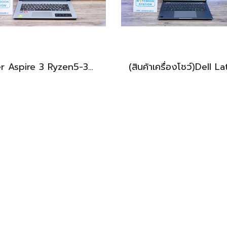
Acer Aspire 3 Ryzen5-3500U Ram8 512GB M.2 จอ 14นิ้ว FHD สเปคทำงานทั่วไป เบาบางพกพาสะดวก อุปกรณ์ครบกล่องเครื่องพร้อมใช้งานเพียง 7,490.-เท่านั้น
BEST DEAL