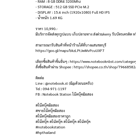
- RAM : 8 GB DDR4 3200Mhz
- STORAGE : 512 GB SSD PCIe M.2
- DISPLAY : 15.6 inch (1920x1080) Full HD IPS
- น้ำหนัก 1.69 KG
ราคา 10,990.-
มีบริการจัดส่งทุกรูปแบบ เก็บปลายทาง ส่งด่วนkerry รับบัตรเครดิต หร
สามารถมารับสินค้าที่หน้าร้านได้ที่บางแสนชลบุรี
https://goo.gl/maps/bkzLPtJwMvPcuUXF7
เลือกซื้อสินค้าชิ้นอื่นๆ : https://www.notebooknbst.com/categor
สั่งซื้อสินค้าผ่าน Shopee : https://shopee.co.th/shop/79668582
ติดต่อ
Line : @notebook.st (มี@ด้วยนะครับ)
Tel : 094-971-1197
FB : Notebook Station โน๊ตบุ๊คมือสอง
#โน๊ตบุ๊คมือสอง
#ขายโน๊ตบุ๊คมือสอง
#โน๊ตบุ๊คมือสองราคาถูก
#โน๊ตบุ๊ค #โน้ตบุ๊ค #โน็ตบุ๊ค #โน้ตบุ้ค
#notebookstation
#hpthailand