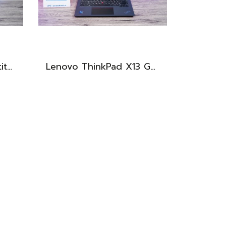
(สินค้าเครื่องโชว์)Dell Latitude 7450 2-in-1 ทัชกรีนหมุนจอได้ Ultra7-155U RAM16 SSD512GB จอ14 FHD+ สเปคสูง ทำงานเก่ง มีไฟใต้คีย์บอร์ด เครื่องสวยบางเบา ประกันศูนย์2029 ลดราคาพิเศษจากปกติ 38,990 .- ลดเหลือ 36,990.-
Lenovo ThinkPad X13 Gen3 จอทัชกรีนได้ i7-1270P Ram32 SSD512GB จอ13.3 นิ้ว FHD+ 60Hz สเปคดี ทำงานลื่นไหล เครื่องเล็กกะทักรัด พกพาสะดวก ราคา 24,990.-เท่านั้น