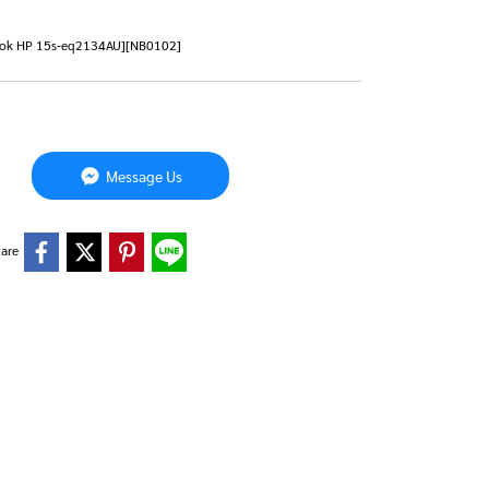
otebook HP 15s-eq2134AU][NB0102]
Message Us
are