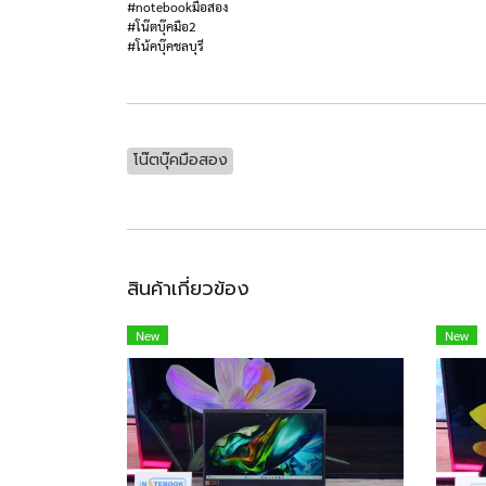
#notebookมือสอง
#โน๊ตบุ๊คมือ2
#โน้คบุ๊คชลบุรี
โน๊ตบุ๊คมือสอง
สินค้าเกี่ยวข้อง
New
New