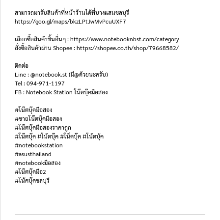
สามารถมารับสินค้าที่หน้าร้านได้ที่บางแสนชลบุรี
https://goo.gl/maps/bkzLPtJwMvPcuUXF7
เลือกซื้อสินค้าชิ้นอื่นๆ : https://www.notebooknbst.com/category
สั่งซื้อสินค้าผ่าน Shopee : https://shopee.co.th/shop/79668582/
ติดต่อ
Line : @notebook.st (มี@ด้วยนะครับ)
Tel : 094-971-1197
FB : Notebook Station โน๊ตบุ๊คมือสอง
#โน๊ตบุ๊คมือสอง
#ขายโน๊ตบุ๊คมือสอง
#โน๊ตบุ๊คมือสองราคาถูก
#โน๊ตบุ๊ค #โน้ตบุ๊ค #โน็ตบุ๊ค #โน้ตบุ้ค
#notebookstation
#asusthailand
#notebookมือสอง
#โน๊ตบุ๊คมือ2
#โน้คบุ๊คชลบุรี