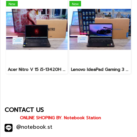
New
New
Acer Nitro V 15 i5-13420H Ram16 RTX2050(4GB) SSD512GB จอ15.6นิ้ว FHD 144Hz เกมมิ่งรุ่นใหม่ ดีไซน์ฝาหลังสุดเท่ มีประกันศูนย์2027 เครื่องพร้อมใช้งาน ราคาสุดคุ้มเพียง 17,990.-
Lenovo IdeaPad Gaming 3 Ryzen5-5500H RAM16 RTX2050(4GB) 512GB M.2 จอ15.6 FHD 144Hz สเปคเกมมิ่ง คีย์บอร์ดไฟสีRGB เครื่องพร้อมใช้งาน ราคาเพียง 16,900.-
CONTACT US
ONLINE SHOPING BY. Notebook Station
@notebook.st
: