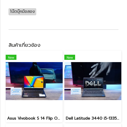
โน๊ตบุ๊คมือสอง
สินค้าเกี่ยวข้อง
New
New
Asus Vivobook S 14 Flip OLED ทัชกรีนหมุนจอ360องศา Ryzen7-7730U Ram24 SSD512GB จอ14 2.8K OLED 90Hz จอภาพสวยคมชัดมาก ดีไซน์สวยทันสมัย ราคา 18,990.-
Dell Latitude 3440 i5-1335U Ram8 SSD512 จอ14นิ้ว สเปคดี คีย์บอร์ดไฟ เครื่องประมวลผลไวพร้อมใช้งาน เพียง 13,990.-