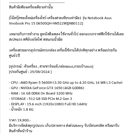
..............................................................
สินค้ามีเพียงเครื่องเดียวเท่านั้น
[โน๊ตบุ๊คของใหม่เครื่องโชว์ เครื่องสวยเทียบเท่ามือ1 รุ่น Notebook Asus
Vivobook Pro 15 D6500QH-HN522W][NB0112]
:เหมาะกับการทำงาน ดูหนังฟังเพลง ใช้งานทั่วไป ออกแบบกราฟฟิกใช้งานได้เลย
สเปคแรง #คีย์บอร์ดไฟ #สแกนนิ้วมือ
:เครื่องสวยมากอุปกรณ์ครบกล่อง เครื่องใช้งานได้ปกติทุกอย่าง พร้อมประกัน
ศูนย์1ปี
[อุปกรณ์ : ตัวเครื่อง , สายชาร์จแท้,กล่องasus,กระเป๋าasus]
[ประกันศูนย์ : 25/08/2024 ]
- CPU : AMD Ryzen 5 5600H (3.30 GHz up to 4.20 GHz, 16 MB L3 Cache)
- GPU : NVIDIA GeForce GTX 1650 (4GB GDDR6)
- RAM : 16 GB DDR4 On Board 3200 MHz
- STORAGE : 512 GB SSD PCIe M.2 Gen 3
- DISPLAY : 15.6 inch (1920x1080) Full HD 144Hz
- น้ำหนัก 1.8 KG
ราคา 19,900.-
มีบริการจัดส่งทุกรูปแบบ เก็บปลายทาง ส่งด่วนkerry รับบัตรเครดิต หรือมารับ
สินค้าที่หน้าร้าน