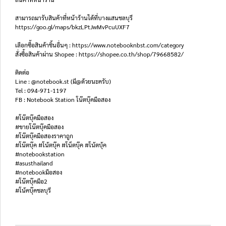
สามารถมารับสินค้าที่หน้าร้านได้ที่บางแสนชลบุรี
https://goo.gl/maps/bkzLPtJwMvPcuUXF7
เลือกซื้อสินค้าชิ้นอื่นๆ : https://www.notebooknbst.com/category
สั่งซื้อสินค้าผ่าน Shopee : https://shopee.co.th/shop/79668582/
ติดต่อ
Line : @notebook.st (มี@ด้วยนะครับ)
Tel : 094-971-1197
FB : Notebook Station โน๊ตบุ๊คมือสอง
#โน๊ตบุ๊คมือสอง
#ขายโน๊ตบุ๊คมือสอง
#โน๊ตบุ๊คมือสองราคาถูก
#โน๊ตบุ๊ค #โน้ตบุ๊ค #โน็ตบุ๊ค #โน้ตบุ้ค
#notebookstation
#asusthailand
#notebookมือสอง
#โน๊ตบุ๊คมือ2
#โน้คบุ๊คชลบุรี