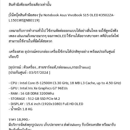
สินค้ามีเพียงเครื่องเดียวเท่านั้น
[โน๊ตบุ๊คสินค้ามือสอง รุ่น Notebook Asus VivoBook S15 OLED K3502ZA-
L1501WS][NB0119]
:เหมาะกับการทำงานทั่วไป ใช้งานตัดต่อออกแบบได้อย่างลื่นไหล จะใช้ดูหนังฟัง
เพลง เล่นเกมก็เหมาะมากๆ จอภาพOLED ใช้งานได้อยากสบายตา #คีย์บอร์ดไฟ
สามารถใช้งานในที่มืดได้สะดวก
:เครื่องสวย อุปกรณ์ครบกล่อง เครื่องใช้งานได้ปกติทุกอย่าง พร้อมประกันศูนย์
เกือบปี
[อุปกรณ์ : ตัวเครื่อง , สายชาร์จแท้,กล่องasus,กระเป๋าasus]
[ประกันศูนย์ : 03/07/2024 ]
- CPU : Intel Core i5-12500H (3.30 GHz, 18 MB L3 Cache, up to 4.50 GHz)
- GPU : Intel Iris Xe Graphics G7 96EUs
- RAM : 16 GB DDR4 3200Mhz
- STORAGE : 512 GB SSD PCIe M.2
- DISPLAY : 15.6 inch (1920x1080) Full HD OLED
- น้ำหนัก 1.8 KG
ราคา 18,990.-
มีบริการจัดส่งทุกรูปแบบ เก็บปลายทาง ส่งด่วนkerry รับบัตรเครดิต หรือมารับ
สินค้าที่หน้าร้าน