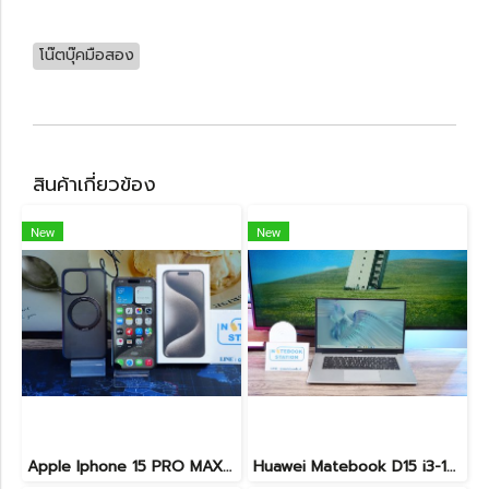
โน๊ตบุ๊คมือสอง
สินค้าเกี่ยวข้อง
New
New
Apple Iphone 15 PRO MAX NATURAL TITANIUM 256GB สุขภาพแบต 87% อุปกรณ์ครบกล่อง ขายเพียง 11,990.-
Huawei Matebook D15 i3-10110U Ram8 256GB M.2 จอ15.6นิ้ว FHD IPS 60hz สเปคทำงานทั่วไป หน้าจอใหญ่ ดีไซน์เครื่องบางเบา เครื่องพร้อมใช้งาน ขายถูกเพียง 6,990.-เท่านั้น