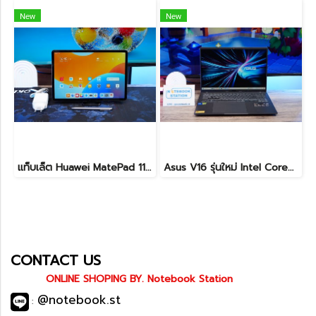
New
New
แท็บเล็ต Huawei MatePad 11.5 Wi-Fi (6+128) Midnight Grey มีปากกามาให้ พร้อมใช้งาน ราคาเพียง 6,490.-
Asus V16 รุ่นใหม่ Intel Core5-210H RTX-4050(6GB) Ram16 512GB M.2 จอ16นิ้ว WUXGA 144Hz จอสวย สเปคสูง ดีไซน์ตัวเครื่องเรียบสวยดูทันสมัย พร้แมประกันศูนย์ยาวๆถึงปี2028 ขายในราคาสุดตุ้มเพียง 25,990.-เท่านั้น
CONTACT US
ONLINE SHOPING BY. Notebook Station
@notebook.st
: