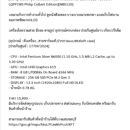
LQPP1WS Philip Colbert Edition][NB0120]
:เหมาะกับการทำงานทั่วไป ดูหนังฟังเพลง บางเบาเหมาะพกพา แบตเก็บไฟนาน
จอภาพชัดมากOLED
:เครื่องโดยรวมสวย มีรอย ตามรูป อุปกรณ์ครบกล่อง ประกันศูนย์ยาว เกือบ1ปีเต็ม
[อุปกรณ์ : ตัวเครื่อง , สายชาร์จแท้,ปากกาasus,ซองSoft case]
[ประกันศูนย์ : 17/09/2024]
- CPU : Intel Pentium Silver N6000 (1.10 GHz, 1.5 MB L2 Cache, up to
3.30 GHz)
- GPU : Intel UHD Graphics 615
- RAM : 8 GB LPDDR4x On Board 4266 MHz
- STORAGE : 256 GB SSD PCIe M.2 Gen 3
- DISPLAY : 13.3 inch (1920x1080) Full HD OLED
- น้ำหนัก 0.78 KG
ราคา 15,900.-
มีบริการจัดส่งทุกรูปแบบ เก็บปลายทาง ส่งด่วนkerry รับบัตรเครดิต หรือมารับ
สินค้าที่หน้าร้าน
สามารถมารับสินค้าที่หน้าร้านได้ที่บางแสนชลบุรี
https://goo.gl/maps/bkzLPtJwMvPcuUXF7