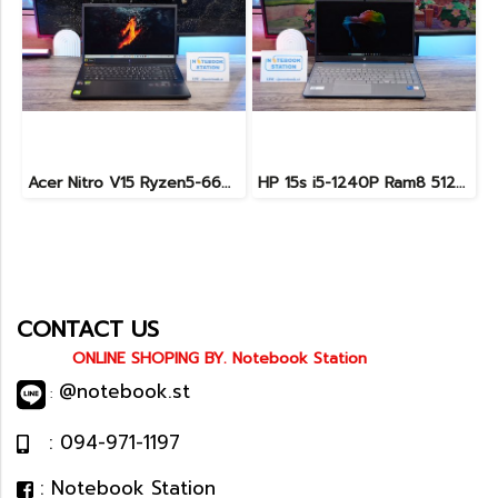
Acer Nitro V15 Ryzen5-6600H RTX2050(4GB) RAM16 512GB SSD จอ15.6นิ้ว FHD 165Hz sRGB100% เกมมิ่งรุ่นใหม่ ดีไซน์เครื่องบาง สวยเท่ดูทันสมัย มีประกันศูนย์2028 ราคาสุดคุ้มเพียง 17,990.-
HP 15s i5-1240P Ram8 512GB M.2 จอ15.6นิ้ว FHD IPS สเปคดี ทำงานเก่ง จอใหญ่ มีแป้นตัวเลขแยก ดีไซน์เรียบหรูบางเบา พร้อมใช้งานเพียง 11,990.-เท่านั้น
CONTACT US
ONLINE SHOPING BY. Notebook Station
@notebook.st
:
: 094-971-1197
: Notebook Station