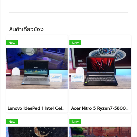
สินค้าเกี่ยวข้อง
New
New
Lenovo IdeaPad 1 Intel Celeron N4020 Ram4 SSD256GB จอ14.0 HD หน้าจอเล็กเหมาะแก่การพกพา ใช้งานทั่วไป ราคาถูกมาก เพียง 3,900.- พร้อมใช้งาน(สินค้ามีตำหนิขายถูกประกันร้าน7วัน)
Acer Nitro 5 Ryzen7-5800H RTX-3060(6GB) Ram16 SSD512 จอ15.6 FHD 144Hz เกมมิ่งสเปคสูง เครื่องพร้อมใช้งาน ราคาสุดคุ้มเพียง 19,900.-
New
New