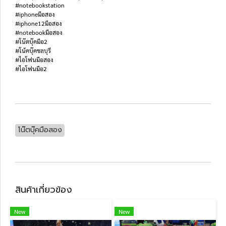
#notebookstation
#iphoneมือสอง
#iphone12มือสอง
#notebookมือสอง
#โน๊ตบุ๊คมือ2
#โน้คบุ๊คชลบุรี
#ไอโฟนมือสอง
#ไอโฟนมือ2
โน๊ตบุ๊คมือสอง
สินค้าเกี่ยวข้อง
New
New