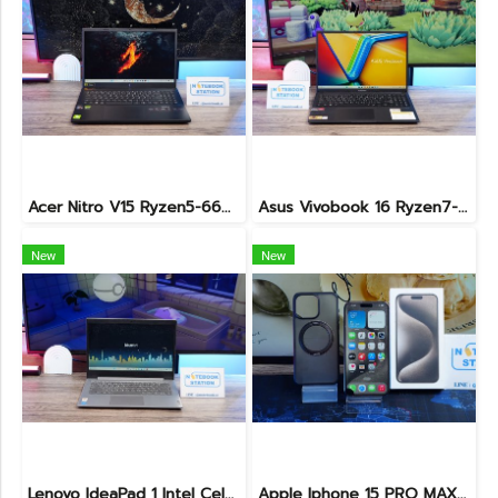
Acer Nitro V15 Ryzen5-6600H RTX2050(4GB) RAM16 512GB SSD จอ15.6นิ้ว FHD 165Hz sRGB100% เกมมิ่งรุ่นใหม่ ดีไซน์เครื่องบาง สวยเท่ดูทันสมัย มีประกันศูนย์2028 ราคาสุดคุ้มเพียง 17,990.-
Asus Vivobook 16 Ryzen7-7730U Ram16 SSD512 จอ16นิ้ว WUXGA IPS สเปคสูงทำงานเก่ง จอใหญ่ภาพสวย พร้อมแป้นตัวเลขแยก เครื่องมีประกันศูนย์พร้อมใช้งานเพียง 12,990.-
New
New
Lenovo IdeaPad 1 Intel Celeron N4020 Ram4 SSD256GB จอ14.0 HD หน้าจอเล็กเหมาะแก่การพกพา ใช้งานทั่วไป ราคาถูกมาก เพียง 3,900.- พร้อมใช้งาน(สินค้ามีตำหนิขายถูกประกันร้าน7วัน)
Apple Iphone 15 PRO MAX NATURAL TITANIUM 256GB สุขภาพแบต 87% อุปกรณ์ครบกล่อง ขายเพียง 11,990.-