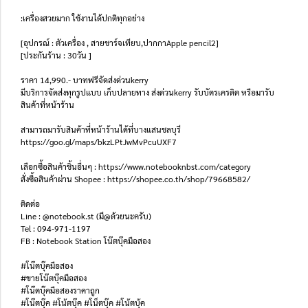
:เครื่องสวยมาก ใช้งานได้ปกติทุกอย่าง
[อุปกรณ์ : ตัวเครื่อง , สายชาร์จเทียบ,ปากกาApple pencil2]
[ประกันร้าน : 30วัน ]
ราคา 14,990.- บาทฟรีจัดส่งด่วนkerry
มีบริการจัดส่งทุกรูปแบบ เก็บปลายทาง ส่งด่วนkerry รับบัตรเครดิต หรือมารับ
สินค้าที่หน้าร้าน
สามารถมารับสินค้าที่หน้าร้านได้ที่บางแสนชลบุรี
https://goo.gl/maps/bkzLPtJwMvPcuUXF7
เลือกซื้อสินค้าชิ้นอื่นๆ : https://www.notebooknbst.com/category
สั่งซื้อสินค้าผ่าน Shopee : https://shopee.co.th/shop/79668582/
ติดต่อ
Line : @notebook.st (มี@ด้วยนะครับ)
Tel : 094-971-1197
FB : Notebook Station โน๊ตบุ๊คมือสอง
#โน๊ตบุ๊คมือสอง
#ขายโน๊ตบุ๊คมือสอง
#โน๊ตบุ๊คมือสองราคาถูก
#โน๊ตบุ๊ค #โน้ตบุ๊ค #โน็ตบุ๊ค #โน้ตบุ้ค