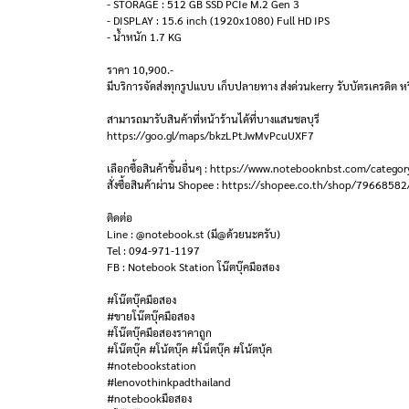
- STORAGE : 512 GB SSD PCIe M.2 Gen 3
- DISPLAY : 15.6 inch (1920x1080) Full HD IPS
- น้ำหนัก 1.7 KG
ราคา 10,900.-
มีบริการจัดส่งทุกรูปแบบ เก็บปลายทาง ส่งด่วนkerry รับบัตรเครดิต หร
สามารถมารับสินค้าที่หน้าร้านได้ที่บางแสนชลบุรี
https://goo.gl/maps/bkzLPtJwMvPcuUXF7
เลือกซื้อสินค้าชิ้นอื่นๆ : https://www.notebooknbst.com/categor
สั่งซื้อสินค้าผ่าน Shopee : https://shopee.co.th/shop/79668582
ติดต่อ
Line : @notebook.st (มี@ด้วยนะครับ)
Tel : 094-971-1197
FB : Notebook Station โน๊ตบุ๊คมือสอง
#โน๊ตบุ๊คมือสอง
#ขายโน๊ตบุ๊คมือสอง
#โน๊ตบุ๊คมือสองราคาถูก
#โน๊ตบุ๊ค #โน้ตบุ๊ค #โน็ตบุ๊ค #โน้ตบุ้ค
#notebookstation
#lenovothinkpadthailand
#notebookมือสอง