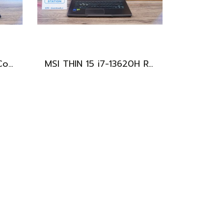
Asus V16 รุ่นใหม่ Intel Core5-210H RTX-4050(6GB) Ram16 512GB M.2 จอ16นิ้ว WUXGA 144Hz จอสวย สเปคสูง ดีไซน์ตัวเครื่องเรียบสวยดูทันสมัย พร้แมประกันศูนย์ยาวๆถึงปี2028 ขายในราคาสุดตุ้มเพียง 25,990.-เท่านั้น
MSI THIN 15 i7-13620H RTX-2050(4GB) Ram8 SSD512 จอ15.6 FHD 144Hz สเปคเกมมิ่ง คีย์บอร์ดไฟสีฟ้า ดีไซน์เรียบหรู น้ำหนักเบาไม่ถึง2kg เครื่องมีประกันศูนย์พร้อมใช้งานในราคาสุดคุ้มเพียง 18,500.-เท่านั้น