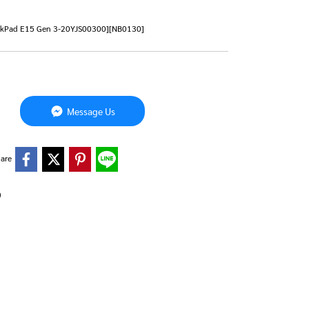
hinkPad E15 Gen 3-20YJS00300][NB0130]
Message Us
are
0