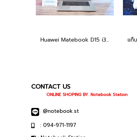
Huawei Matebook D15 i3-10110U Ram8 256GB M.2 จอ15.6นิ้ว FHD IPS 60hz สเปคทำงานทั่วไป หน้าจอใหญ่ ดีไซน์เครื่องบางเบา เครื่องพร้อมใช้งาน ขายถูกเพียง 6,990.-เท่านั้น
CONTACT US
ONLINE SHOPING BY. Notebook Station
@notebook.st
:
: 094-971-1197