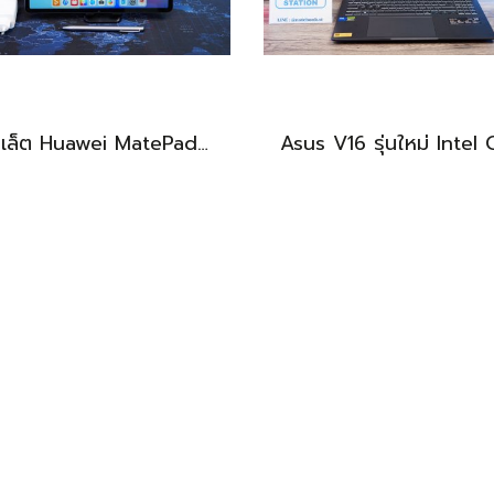
แท็บเล็ต Huawei MatePad 11.5 Wi-Fi (6+128) Midnight Grey มีปากกามาให้ พร้อมใช้งาน ราคาเพียง 6,490.-
BEST DEAL