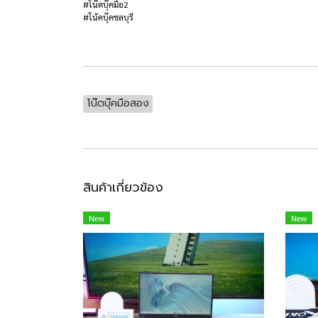
#โน๊ตบุ๊คมือ2
#โน้คบุ๊คชลบุรี
โน๊ตบุ๊คมือสอง
สินค้าเกี่ยวข้อง
New
New