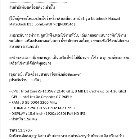
..............................................................
สินค้ามีเพียงเครื่องเดียวเท่านั้น
[โน๊ตบุ๊คของใหม่เครื่องโชว์ เครื่องสวยเทียบเท่ามือ1 รุ่น Notebook Huawei
MateBook D15 BohrD-WDH9C][NB0146]
:เหมาะกับการทำงานดูหนังฟังเพลงใช้งานทั่วไป เล่นเกมออกแบบกราฟิกใช้งาน
พอได้เลย เครื่องประมวลผลไวมาก น้ำหนักเบา จอใหญ่ ภาพคมชัด ใช้งานได้อย่าง
สบายตา #สแกนนิ้ว
:เครื่องสวยมาก มีรอยตามรูป เป็นเครื่องโชว์ ไม่มีผ่านการใช้งาน อุปกรณ์ครบกล่อง
เครื่องใช้งานได้ปกติทุกอย่าง
[อุปกรณ์ : ตัวเครื่อง , สายชาร์จแท้,กล่องhuawei]
[ประกันร้าน : 30วัน ]
- CPU : Intel Core i5-1135G7 (2.40 GHz, 8 MB L3 Cache up to 4.20 Ghz)
- GPU : Intel Iris Xe Graphics G7 96EUs
- RAM : 8 GB DDR4 3200 MHz
- STORAGE : 256 GB SSD PCIe M.2 Gen 3
- DISPLAY : 15.6 inch (1920x1080) Full HD IPS
- น้ำหนัก 1.56 KG
ราคา 13,590.-
มีบริการจัดส่งทุกรูปแบบ เก็บปลายทาง ส่งด่วนkerry รับบัตรเครดิต หรือมารับ