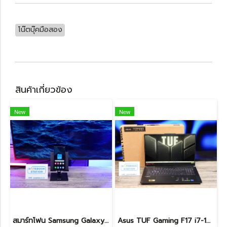
โน๊ตบุ๊คมือสอง
สินค้าเกี่ยวข้อง
New
New
สมาร์ทโฟน Samsung Galaxy S24 ULTRA (12+256GB) BLACK (5G) เครื่องสวย มาพร้อมปากกา S Pen พร้อมใช้งาน อุปกรณ์แท้ครบกล่อง ขายเพียง 18,990.- เท่านั้น
Asus TUF Gaming F17 i7-12700H RTX4050 Ram16 SSD512 จอ17.3 144Hz เครื่องสวย จอใหญ่ สเปคแรง ครบกล่อง เพียง 34,990.-เท่านั้น