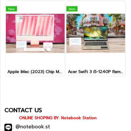
New
New
Apple iMac (2023) Chip M3 Ram8GB SSD256GB จอขนาด 24นิ้ว ความชัดระดับ Retina 4.5k จอภาพสวย สเปคสูง อุปกรณ์ครบเซ็ต ราคาสุดคุ้มเพียง 32,990.-
Acer Swift 3 i5-1240P Ram8 SSD512 จอ14 2k IPS สเปคสูง คีย์บอร์ดไฟ ดีไซน์สวย เรียบหรู บางเบา เครื่องพร้อมใช้งาน ขายเพียง 12,990.-
CONTACT US
ONLINE SHOPING BY. Notebook Station
@notebook.st
: