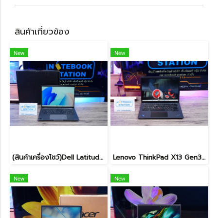
สินค้าเกี่ยวข้อง
New
New
(สินค้าเครื่องโชว์)Dell Latitude 7450 2-in-1 ทัชกรีนหมุนจอได้ Ultra7-155U RAM16 SSD512GB จอ14 FHD+ สเปคสูง ทำงานเก่ง มีไฟใต้คีย์บอร์ด เครื่องสวยบางเบา ประกันศูนย์2029 ลดราคาพิเศษจากปกติ 38,990 .- ลดเหลือ 36,990.-
Lenovo ThinkPad X13 Gen3 จอทัชกรีนได้ i7-1270P Ram32 SSD512GB จอ13.3 นิ้ว FHD+ 60Hz สเปคดี ทำงานลื่นไหล เครื่องเล็กกะทักรัด พกพาสะดวก ราคา 24,990.-เท่านั้น
New
New