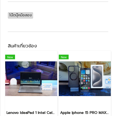
โน๊ตบุ๊คมือสอง
สินค้าเกี่ยวข้อง
New
New
Lenovo IdeaPad 1 Intel Celeron N4020 Ram4 SSD256GB จอ14.0 HD หน้าจอเล็กเหมาะแก่การพกพา ใช้งานทั่วไป ราคาถูกมาก เพียง 3,900.- พร้อมใช้งาน(สินค้ามีตำหนิขายถูกประกันร้าน7วัน)
Apple Iphone 15 PRO MAX NATURAL TITANIUM 256GB สุขภาพแบต 87% อุปกรณ์ครบกล่อง ขายเพียง 11,990.-