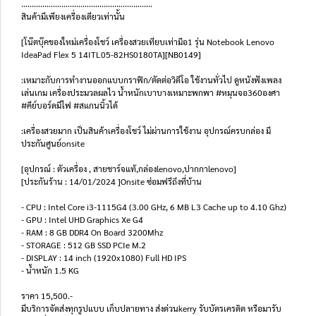
..............................................................
สินค้ามีเพียงเครื่องเดียวเท่านั้น
[โน๊ตบุ๊คของใหม่เครื่องโชว์ เครื่องสวยเทียบเท่ามือ1 รุ่น Notebook Lenovo
IdeaPad Flex 5 14ITL05-82HS0180TA][NB0149]
:เหมาะกับการทำงานออกแบบกราฟิก/ตัดต่อวิดีโอ ใช้งานทั่วไป ดูหนังฟังเพลง
เล่นเกม เครื่องประมวลผลไว น้ำหนักเบาบางเหมาะพกพา #หมุนจอ360องศา
#คีย์บอร์ดมีไฟ #สแกนนิ้วได้
:เครื่องสวยมาก เป็นสินค้าเครื่องโชว์ ไม่ผ่านการใช้งาน อุปกรณ์ครบกล่อง มี
ประกันศูนย์onsite
[อุปกรณ์ : ตัวเครื่อง , สายชาร์จแท้,กล่องlenovo,ปากกาlenovo]
[ประกันร้าน : 14/01/2024 ]Onsite ซ่อมฟรีถึงที่บ้าน
- CPU : Intel Core i3-1115G4 (3.00 GHz, 6 MB L3 Cache up to 4.10 Ghz)
- GPU : Intel UHD Graphics Xe G4
- RAM : 8 GB DDR4 On Board 3200Mhz
- STORAGE : 512 GB SSD PCIe M.2
- DISPLAY : 14 inch (1920x1080) Full HD IPS
- น้ำหนัก 1.5 KG
ราคา 15,500.-
มีบริการจัดส่งทุกรูปแบบ เก็บปลายทาง ส่งด่วนkerry รับบัตรเครดิต หรือมารับ