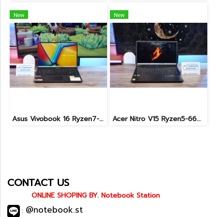
New
New
Asus Vivobook 16 Ryzen7-7730U Ram16 SSD512 จอ16นิ้ว WUXGA IPS สเปคสูงทำงานเก่ง จอใหญ่ภาพสวย พร้อมแป้นตัวเลขแยก เครื่องมีประกันศูนย์พร้อมใช้งานเพียง 12,990.-
Acer Nitro V15 Ryzen5-6600H RTX2050(4GB) RAM16 512GB SSD จอ15.6นิ้ว FHD 165Hz sRGB100% เกมมิ่งรุ่นใหม่ ดีไซน์เครื่องบาง สวยเท่ดูทันสมัย มีประกันศูนย์2028 ราคาสุดคุ้มเพียง 17,990.-
CONTACT US
ONLINE SHOPING BY. Notebook Station
@notebook.st
: